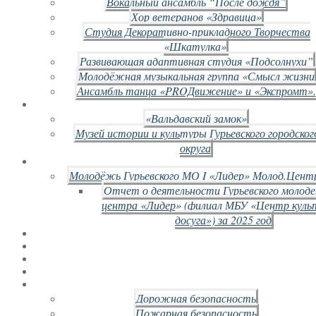
Вокальный ансамбль “После дождя”
Хор ветеранов «Здравица»
Студия Декоративно-прикладного Творчества
«Шкатулка»
Развивающая адаптивная студия «Подсолнухи”
Молодёжная музыкальная группа «Смысл жизни
Ансамбль танца «PROДвижение» и «Экспромт».
«Вальдавский замок»
Музей истории и культуры Гурьевского городског
округа
Молодёжь Гурьевского МО I «Лидер» Молод.Цент
Отчет о деятельности Гурьевского молод
центра «Лидер» (филиал МБУ «Центр куль
досуга») за 2025 год
Дорожная безопасность
Пожарная безопасность