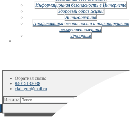
Информационная безопасность в Интернете
Здоровый образ жизни
Антикоррупция
Профилактика безопасности и правонарушения
несовершеннолетних
Терроризм
Обратная связь:
84015133038
ckd_gur@mail.ru
Искать: