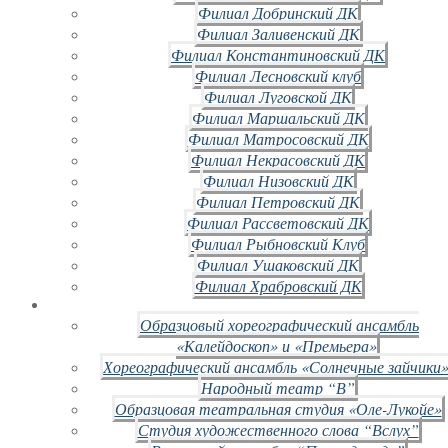
Филиал Добринский ДК
Филиал Заливенский ДК
Филиал Константиновский ДК
Филиал Лесновский клуб
Филиал Луговской ДК
Филиал Маршальский ДК
Филиал Матросовский ДК
Филиал Некрасовский ДК
Филиал Низовский ДК
Филиал Петровский ДК
Филиал Рассветовский ДК
Филиал Рыбновский Клуб
Филиал Ушаковский ДК
Филиал Храбровский ДК
Образцовый хореографический ансамбль
«Калейдоскоп» и «Премьера»
Хореографический ансамбль «Солнечные зайчики»
Народный театр “В”
Образцовая театральная студия «Оле-Лукойе»
Студия художественного слова “Вслух”