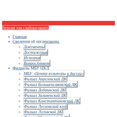
Версия для слабовидящих
Главная
Сведения об организации
Документы
Достижения
История
Вопрос/ответ
Филиалы МБУ ЦКД
МБУ «Центр культуры и досуга»
Филиал Апрелевский ДК
Филиал Большеисаковский ДК
Филиал Добринский ДК
Филиал Заливенский ДК
Филиал Константиновский ДК
Филиал Лесновский клуб
Филиал Луговской ДК