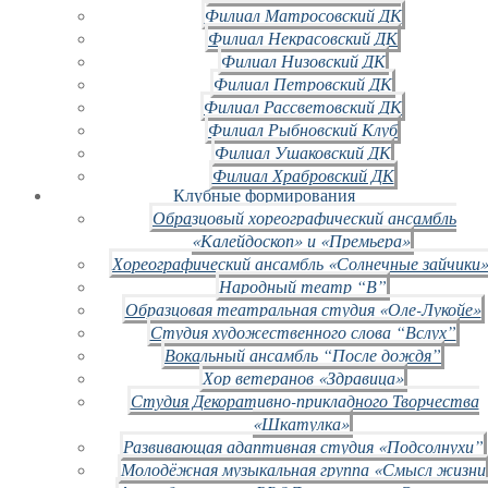
Филиал Матросовский ДК
Филиал Некрасовский ДК
Филиал Низовский ДК
Филиал Петровский ДК
Филиал Рассветовский ДК
Филиал Рыбновский Клуб
Филиал Ушаковский ДК
Филиал Храбровский ДК
Клубные формирования
Образцовый хореографический ансамбль
«Калейдоскоп» и «Премьера»
Хореографический ансамбль «Солнечные зайчики»
Народный театр “В”
Образцовая театральная студия «Оле-Лукойе»
Студия художественного слова “Вслух”
Вокальный ансамбль “После дождя”
Хор ветеранов «Здравица»
Студия Декоративно-прикладного Творчества
«Шкатулка»
Развивающая адаптивная студия «Подсолнухи”
Молодёжная музыкальная группа «Смысл жизни