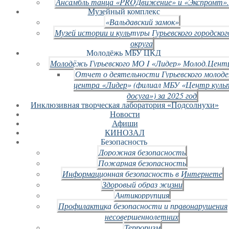
Ансамбль танца «PROДвижение» и «Экспромт».
Музейный комплекс
«Вальдавский замок»
Музей истории и культуры Гурьевского городског
округа
Молодёжь МБУ ЦКД
Молодёжь Гурьевского МО I «Лидер» Молод.Цент
Отчет о деятельности Гурьевского молод
центра «Лидер» (филиал МБУ «Центр куль
досуга») за 2025 год
Инклюзивная творческая лаборатория «Подсолнухи»
Новости
Афиши
КИНОЗАЛ
Безопасность
Дорожная безопасность
Пожарная безопасность
Информационная безопасность в Интернете
Здоровый образ жизни
Антикоррупция
Профилактика безопасности и правонарушения
несовершеннолетних
Терроризм