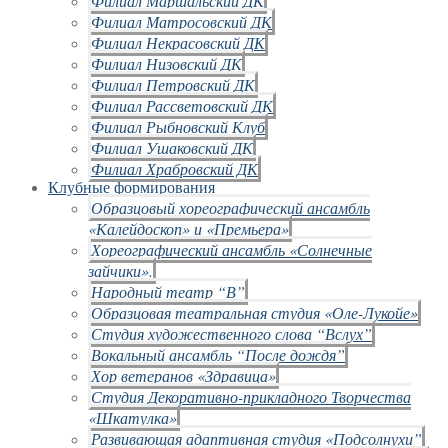
Филиал Маршальский ДК
Филиал Матросовский ДК
Филиал Некрасовский ДК
Филиал Низовский ДК
Филиал Петровский ДК
Филиал Рассветовский ДК
Филиал Рыбновский Клуб
Филиал Ушаковский ДК
Филиал Храбровский ДК
Клубные формирования
Образцовый хореографический ансамбль
«Калейдоскоп» и «Премьера»
Хореографический ансамбль «Солнечные
зайчики».
Народный театр “В”
Образцовая театральная студия «Оле-Лукойе»
Студия художественного слова “Вслух”
Вокальный ансамбль “После дождя”
Хор ветеранов «Здравица»
Студия Декоративно-прикладного Творчества
«Шкатулка»
Развивающая адаптивная студия «Подсолнухи”