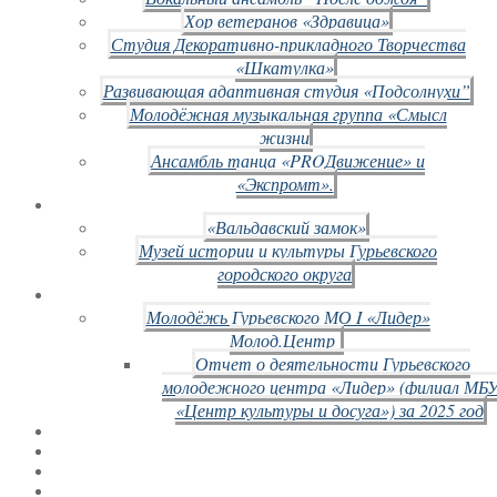
Хор ветеранов «Здравица»
Студия Декоративно-прикладного Творчества
«Шкатулка»
Развивающая адаптивная студия «Подсолнухи”
Молодёжная музыкальная группа «Смысл
жизни
Ансамбль танца «PROДвижение» и
«Экспромт».
«Вальдавский замок»
Музей истории и культуры Гурьевского
городского округа
Молодёжь Гурьевского МО I «Лидер»
Молод.Центр
Отчет о деятельности Гурьевского
молодежного центра «Лидер» (филиал МБ
«Центр культуры и досуга») за 2025 год