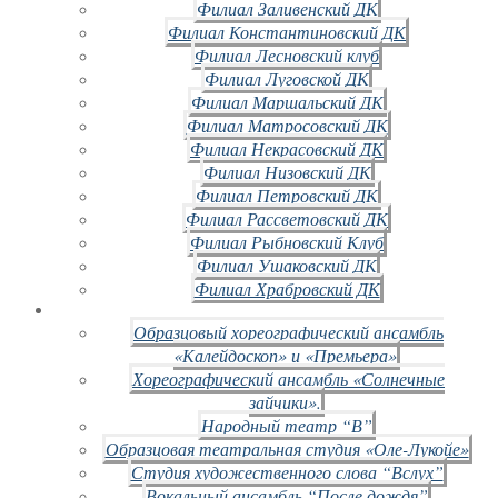
Филиал Заливенский ДК
Филиал Константиновский ДК
Филиал Лесновский клуб
Филиал Луговской ДК
Филиал Маршальский ДК
Филиал Матросовский ДК
Филиал Некрасовский ДК
Филиал Низовский ДК
Филиал Петровский ДК
Филиал Рассветовский ДК
Филиал Рыбновский Клуб
Филиал Ушаковский ДК
Филиал Храбровский ДК
Образцовый хореографический ансамбль
«Калейдоскоп» и «Премьера»
Хореографический ансамбль «Солнечные
зайчики».
Народный театр “В”
Образцовая театральная студия «Оле-Лукойе»
Студия художественного слова “Вслух”
Вокальный ансамбль “После дождя”