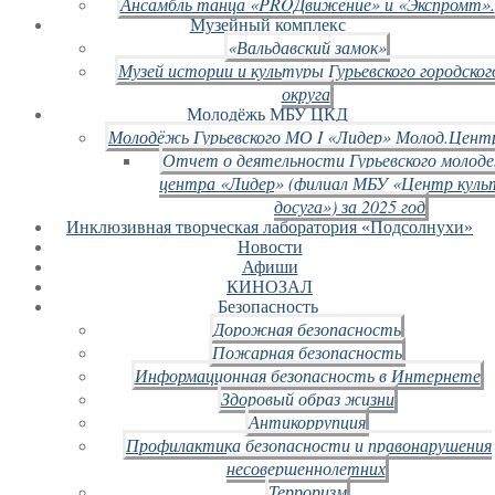
Ансамбль танца «PROДвижение» и «Экспромт».
Музейный комплекс
«Вальдавский замок»
Музей истории и культуры Гурьевского городског
округа
Молодёжь МБУ ЦКД
Молодёжь Гурьевского МО I «Лидер» Молод.Цент
Отчет о деятельности Гурьевского молод
центра «Лидер» (филиал МБУ «Центр куль
досуга») за 2025 год
Инклюзивная творческая лаборатория «Подсолнухи»
Новости
Афиши
КИНОЗАЛ
Безопасность
Дорожная безопасность
Пожарная безопасность
Информационная безопасность в Интернете
Здоровый образ жизни
Антикоррупция
Профилактика безопасности и правонарушения
несовершеннолетних
Терроризм