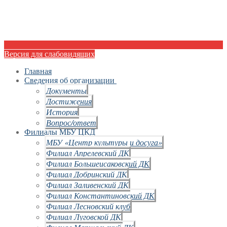
Версия для слабовидящих
Главная
Сведения об организации
Документы
Достижения
История
Вопрос/ответ
Филиалы МБУ ЦКД
МБУ «Центр культуры и досуга»
Филиал Апрелевский ДК
Филиал Большеисаковский ДК
Филиал Добринский ДК
Филиал Заливенский ДК
Филиал Константиновский ДК
Филиал Лесновский клуб
Филиал Луговской ДК