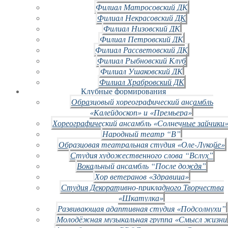
Филиал Матросовский ДК
Филиал Некрасовский ДК
Филиал Низовский ДК
Филиал Петровский ДК
Филиал Рассветовский ДК
Филиал Рыбновский Клуб
Филиал Ушаковский ДК
Филиал Храбровский ДК
Клубные формирования
Образцовый хореографический ансамбль
«Калейдоскоп» и «Премьера»
Хореографический ансамбль «Солнечные зайчики»
Народный театр “В”
Образцовая театральная студия «Оле-Лукойе»
Студия художественного слова “Вслух”
Вокальный ансамбль “После дождя”
Хор ветеранов «Здравица»
Студия Декоративно-прикладного Творчества
«Шкатулка»
Развивающая адаптивная студия «Подсолнухи”
Молодёжная музыкальная группа «Смысл жизни