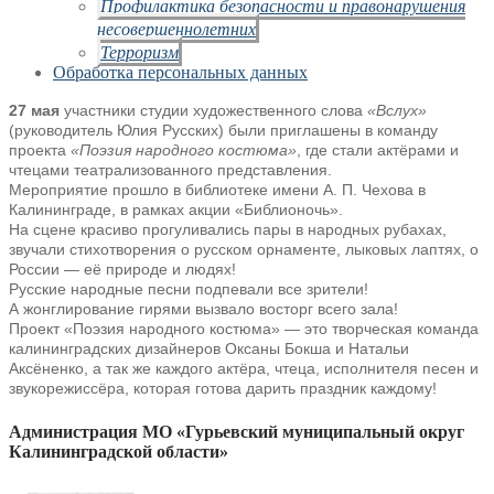
Профилактика безопасности и правонарушения
несовершеннолетних
Терроризм
Обработка персональных данных
27 мая
участники студии художественного слова
«Вслух»
(руководитель Юлия Русских) были приглашены в команду
проекта
«Поэзия народного костюма»
, где стали актёрами и
чтецами театрализованного представления.
Мероприятие прошло в библиотеке имени А. П. Чехова в
Калининграде, в рамках акции «Библионочь».
На сцене красиво прогуливались пары в народных рубахах,
звучали стихотворения о русском орнаменте, лыковых лаптях, о
России — её природе и людях!
Русские народные песни подпевали все зрители!
А жонглирование гирями вызвало восторг всего зала!
Проект «Поэзия народного костюма» — это творческая команда
калининградских дизайнеров Оксаны Бокша и Натальи
Аксëненко, а так же каждого актëра, чтеца, исполнителя песен и
звукорежиссёра, которая готова дарить праздник каждому!
Администрация МО «Гурьевский муниципальный округ
Калининградской области»