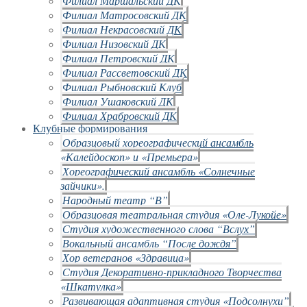
Филиал Маршальский ДК
Филиал Матросовский ДК
Филиал Некрасовский ДК
Филиал Низовский ДК
Филиал Петровский ДК
Филиал Рассветовский ДК
Филиал Рыбновский Клуб
Филиал Ушаковский ДК
Филиал Храбровский ДК
Клубные формирования
Образцовый хореографический ансамбль
«Калейдоскоп» и «Премьера»
Хореографический ансамбль «Солнечные
зайчики».
Народный театр “В”
Образцовая театральная студия «Оле-Лукойе»
Студия художественного слова “Вслух”
Вокальный ансамбль “После дождя”
Хор ветеранов «Здравица»
Студия Декоративно-прикладного Творчества
«Шкатулка»
Развивающая адаптивная студия «Подсолнухи”