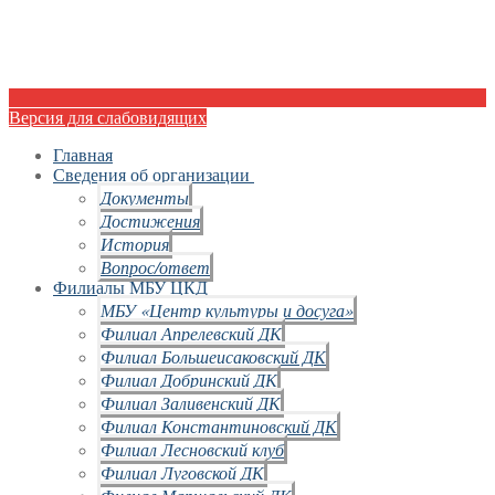
Версия для слабовидящих
Главная
Сведения об организации
Документы
Достижения
История
Вопрос/ответ
Филиалы МБУ ЦКД
МБУ «Центр культуры и досуга»
Филиал Апрелевский ДК
Филиал Большеисаковский ДК
Филиал Добринский ДК
Филиал Заливенский ДК
Филиал Константиновский ДК
Филиал Лесновский клуб
Филиал Луговской ДК