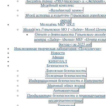
Ансамбль танца «PROДвижение» и «Экспромт».
Музейный комплекс
«Вальдавский замок»
Музей истории и культуры Гурьевского городског
округа
Молодёжь МБУ ЦКД
Молодёжь Гурьевского МО I «Лидер» Молод.Цент
Отчет о деятельности Гурьевского молод
центра «Лидер» (филиал МБУ «Центр куль
досуга») за 2025 год
Инклюзивная творческая лаборатория «Подсолнухи»
Новости
Афиши
КИНОЗАЛ
Безопасность
Дорожная безопасность
Пожарная безопасность
Информационная безопасность в Интернете
Здоровый образ жизни
Антикоррупция
Профилактика безопасности и правонарушения
несовершеннолетних
Терроризм