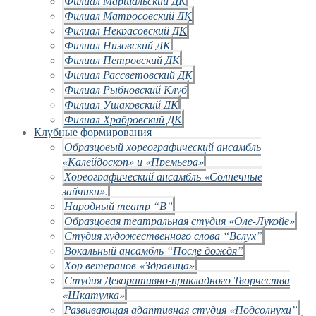
Филиал Маршальский ДК
Филиал Матросовский ДК
Филиал Некрасовский ДК
Филиал Низовский ДК
Филиал Петровский ДК
Филиал Рассветовский ДК
Филиал Рыбновский Клуб
Филиал Ушаковский ДК
Филиал Храбровский ДК
Клубные формирования
Образцовый хореографический ансамбль
«Калейдоскоп» и «Премьера»
Хореографический ансамбль «Солнечные
зайчики».
Народный театр “В”
Образцовая театральная студия «Оле-Лукойе»
Студия художественного слова “Вслух”
Вокальный ансамбль “После дождя”
Хор ветеранов «Здравица»
Студия Декоративно-прикладного Творчества
«Шкатулка»
Развивающая адаптивная студия «Подсолнухи”