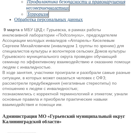
Профилактика безопасности и правонарушения
несовершеннолетних
Терроризм
Обработка персональных данных
9 марта
в МБУ ЦКД г. Гурьевска, в рамках работы
инклюзивной лаборатории
«Подсолнухи»
, председателем
Ассоциации
молодых инвалидов
«Аппарель»
Киселевым
Сергеем Михайловичем (инвалидом 1 группы по зрению)
для
специалистов культуры и волонтеров
сельских Домов культуры
Гурьевского муниципального округа проведен
обучающий
семинар по эффективному взаимодействию и оказанию помощи
людям с инвалидностью.
В ходе занятия, участники проиграли и разобрали
самые разные
ситуации, в которых может оказаться человек с ОФЗ;
рассмотрели предубеждения (негативные стереотипы) по
отношению к
людям с инвалидностью;
познакомились с корректной терминологией и
этикетом; узнали
основные правила и приобрели практические навыки
взаимодействия и помощи им.
Администрация МО «Гурьевский муниципальный округ
Калининградской области»