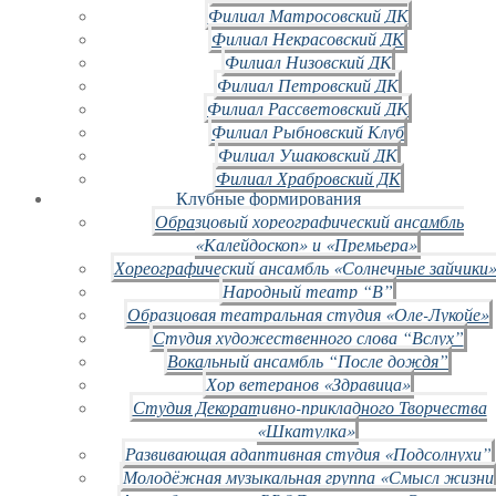
Филиал Матросовский ДК
Филиал Некрасовский ДК
Филиал Низовский ДК
Филиал Петровский ДК
Филиал Рассветовский ДК
Филиал Рыбновский Клуб
Филиал Ушаковский ДК
Филиал Храбровский ДК
Клубные формирования
Образцовый хореографический ансамбль
«Калейдоскоп» и «Премьера»
Хореографический ансамбль «Солнечные зайчики»
Народный театр “В”
Образцовая театральная студия «Оле-Лукойе»
Студия художественного слова “Вслух”
Вокальный ансамбль “После дождя”
Хор ветеранов «Здравица»
Студия Декоративно-прикладного Творчества
«Шкатулка»
Развивающая адаптивная студия «Подсолнухи”
Молодёжная музыкальная группа «Смысл жизни