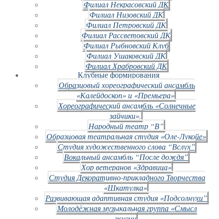
Филиал Некрасовский ДК
Филиал Низовский ДК
Филиал Петровский ДК
Филиал Рассветовский ДК
Филиал Рыбновский Клуб
Филиал Ушаковский ДК
Филиал Храбровский ДК
Клубные формирования
Образцовый хореографический ансамбль
«Калейдоскоп» и «Премьера»
Хореографический ансамбль «Солнечные
зайчики».
Народный театр “В”
Образцовая театральная студия «Оле-Лукойе»
Студия художественного слова “Вслух”
Вокальный ансамбль “После дождя”
Хор ветеранов «Здравица»
Студия Декоративно-прикладного Творчества
«Шкатулка»
Развивающая адаптивная студия «Подсолнухи”
Молодёжная музыкальная группа «Смысл
жизни