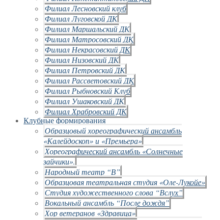
Филиал Лесновский клуб
Филиал Луговской ДК
Филиал Маршальский ДК
Филиал Матросовский ДК
Филиал Некрасовский ДК
Филиал Низовский ДК
Филиал Петровский ДК
Филиал Рассветовский ДК
Филиал Рыбновский Клуб
Филиал Ушаковский ДК
Филиал Храбровский ДК
Клубные формирования
Образцовый хореографический ансамбль
«Калейдоскоп» и «Премьера»
Хореографический ансамбль «Солнечные
зайчики».
Народный театр “В”
Образцовая театральная студия «Оле-Лукойе»
Студия художественного слова “Вслух”
Вокальный ансамбль “После дождя”
Хор ветеранов «Здравица»