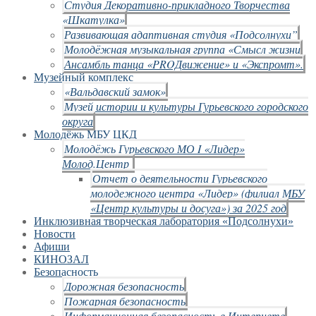
Студия Декоративно-прикладного Творчества
«Шкатулка»
Развивающая адаптивная студия «Подсолнухи”
Молодёжная музыкальная группа «Смысл жизни
Ансамбль танца «PROДвижение» и «Экспромт».
Музейный комплекс
«Вальдавский замок»
Музей истории и культуры Гурьевского городского
округа
Молодёжь МБУ ЦКД
Молодёжь Гурьевского МО I «Лидер»
Молод.Центр
Отчет о деятельности Гурьевского
молодежного центра «Лидер» (филиал МБУ
«Центр культуры и досуга») за 2025 год
Инклюзивная творческая лаборатория «Подсолнухи»
Новости
Афиши
КИНОЗАЛ
Безопасность
Дорожная безопасность
Пожарная безопасность
Информационная безопасность в Интернете