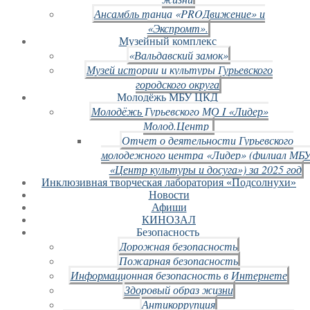
Ансамбль танца «PROДвижение» и
«Экспромт».
Музейный комплекс
«Вальдавский замок»
Музей истории и культуры Гурьевского
городского округа
Молодёжь МБУ ЦКД
Молодёжь Гурьевского МО I «Лидер»
Молод.Центр
Отчет о деятельности Гурьевского
молодежного центра «Лидер» (филиал МБ
«Центр культуры и досуга») за 2025 год
Инклюзивная творческая лаборатория «Подсолнухи»
Новости
Афиши
КИНОЗАЛ
Безопасность
Дорожная безопасность
Пожарная безопасность
Информационная безопасность в Интернете
Здоровый образ жизни
Антикоррупция