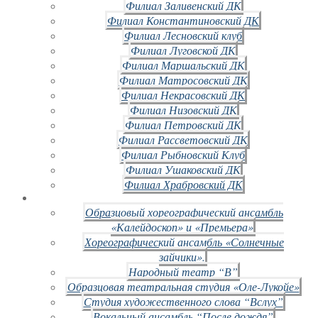
Филиал Заливенский ДК
Филиал Константиновский ДК
Филиал Лесновский клуб
Филиал Луговской ДК
Филиал Маршальский ДК
Филиал Матросовский ДК
Филиал Некрасовский ДК
Филиал Низовский ДК
Филиал Петровский ДК
Филиал Рассветовский ДК
Филиал Рыбновский Клуб
Филиал Ушаковский ДК
Филиал Храбровский ДК
Образцовый хореографический ансамбль
«Калейдоскоп» и «Премьера»
Хореографический ансамбль «Солнечные
зайчики».
Народный театр “В”
Образцовая театральная студия «Оле-Лукойе»
Студия художественного слова “Вслух”
Вокальный ансамбль “После дождя”