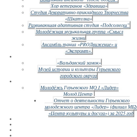
Хор ветеранов «Здравица»
Студия Декоративно-прикладного Творчества
«Шкатулка»
Развивающая адаптивная студия «Подсолнухи”
Молодёжная музыкальная группа «Смысл
жизни
Ансамбль танца «PROДвижение» и
«Экспромт».
«Вальдавский замок»
Музей истории и культуры Гурьевского
городского округа
Молодёжь Гурьевского МО I «Лидер»
Молод.Центр
Отчет о деятельности Гурьевского
молодежного центра «Лидер» (филиал МБ
«Центр культуры и досуга») за 2025 год