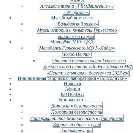
Ансамбль танца «PROДвижение» и
«Экспромт».
Музейный комплекс
«Вальдавский замок»
Музей истории и культуры Гурьевского
городского округа
Молодёжь МБУ ЦКД
Молодёжь Гурьевского МО I «Лидер»
Молод.Центр
Отчет о деятельности Гурьевского
молодежного центра «Лидер» (филиал МБ
«Центр культуры и досуга») за 2025 год
Инклюзивная творческая лаборатория «Подсолнухи»
Новости
Афиши
КИНОЗАЛ
Безопасность
Дорожная безопасность
Пожарная безопасность
Информационная безопасность в Интернете
Здоровый образ жизни
Антикоррупция