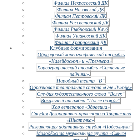
Филиал Некрасовский ДК
Филиал Низовский ДК
Филиал Петровский ДК
Филиал Рассветовский ДК
Филиал Рыбновский Клуб
Филиал Ушаковский ДК
Филиал Храбровский ДК
Клубные формирования
Образцовый хореографический ансамбль
«Калейдоскоп» и «Премьера»
Хореографический ансамбль «Солнечные
зайчики».
Народный театр “В”
Образцовая театральная студия «Оле-Лукойе»
Студия художественного слова “Вслух”
Вокальный ансамбль “После дождя”
Хор ветеранов «Здравица»
Студия Декоративно-прикладного Творчества
«Шкатулка»
Развивающая адаптивная студия «Подсолнухи”
Молодёжная музыкальная группа «Смысл
жизни