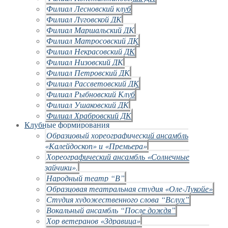
Филиал Лесновский клуб
Филиал Луговской ДК
Филиал Маршальский ДК
Филиал Матросовский ДК
Филиал Некрасовский ДК
Филиал Низовский ДК
Филиал Петровский ДК
Филиал Рассветовский ДК
Филиал Рыбновский Клуб
Филиал Ушаковский ДК
Филиал Храбровский ДК
Клубные формирования
Образцовый хореографический ансамбль
«Калейдоскоп» и «Премьера»
Хореографический ансамбль «Солнечные
зайчики».
Народный театр “В”
Образцовая театральная студия «Оле-Лукойе»
Студия художественного слова “Вслух”
Вокальный ансамбль “После дождя”
Хор ветеранов «Здравица»