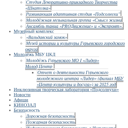
Студия Декоративно-прикладного Творчества
«Шкатулка»
Развивающая адаптивная студия «Подсолнухи”
Молодёжная музыкальная группа «Смысл жизни
Ансамбль танца «PROДвижение» и «Экспромт».
Музейный комплекс
«Вальдавский замок»
Музей истории и культуры Гурьевского городского
округа
Молодёжь МБУ ЦКД
Молодёжь Гурьевского МО I «Лидер»
Молод.Центр
Отчет о деятельности Гурьевского
молодежного центра «Лидер» (филиал МБУ
«Центр культуры и досуга») за 2025 год
Инклюзивная творческая лаборатория «Подсолнухи»
Новости
Афиши
КИНОЗАЛ
Безопасность
Дорожная безопасность
Пожарная безопасность
Информационная безопасность в Интернете