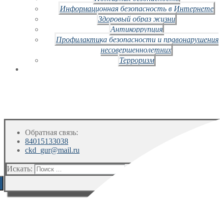
Информационная безопасность в Интернете
Здоровый образ жизни
Антикоррупция
Профилактика безопасности и правонарушения
несовершеннолетних
Терроризм
Обратная связь:
84015133038
ckd_gur@mail.ru
Искать: