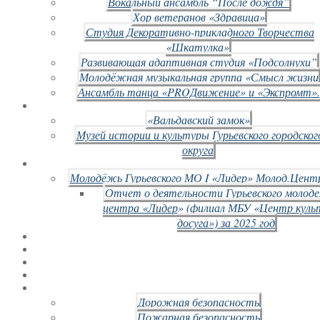
Вокальный ансамбль “После дождя”
Хор ветеранов «Здравица»
Студия Декоративно-прикладного Творчества
«Шкатулка»
Развивающая адаптивная студия «Подсолнухи”
Молодёжная музыкальная группа «Смысл жизни
Ансамбль танца «PROДвижение» и «Экспромт».
«Вальдавский замок»
Музей истории и культуры Гурьевского городског
округа
Молодёжь Гурьевского МО I «Лидер» Молод.Цент
Отчет о деятельности Гурьевского молод
центра «Лидер» (филиал МБУ «Центр куль
досуга») за 2025 год
Дорожная безопасность
Пожарная безопасность