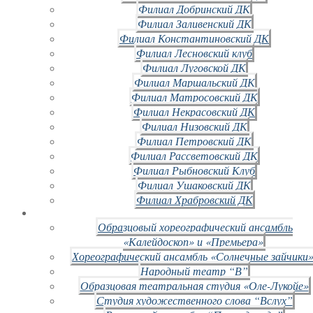
Филиал Добринский ДК
Филиал Заливенский ДК
Филиал Константиновский ДК
Филиал Лесновский клуб
Филиал Луговской ДК
Филиал Маршальский ДК
Филиал Матросовский ДК
Филиал Некрасовский ДК
Филиал Низовский ДК
Филиал Петровский ДК
Филиал Рассветовский ДК
Филиал Рыбновский Клуб
Филиал Ушаковский ДК
Филиал Храбровский ДК
Образцовый хореографический ансамбль
«Калейдоскоп» и «Премьера»
Хореографический ансамбль «Солнечные зайчики»
Народный театр “В”
Образцовая театральная студия «Оле-Лукойе»
Студия художественного слова “Вслух”