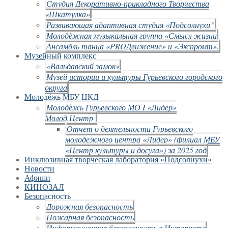
Студия Декоративно-прикладного Творчества
«Шкатулка»
Развивающая адаптивная студия «Подсолнухи”
Молодёжная музыкальная группа «Смысл жизни
Ансамбль танца «PROДвижение» и «Экспромт».
Музейный комплекс
«Вальдавский замок»
Музей истории и культуры Гурьевского городского
округа
Молодёжь МБУ ЦКД
Молодёжь Гурьевского МО I «Лидер»
Молод.Центр
Отчет о деятельности Гурьевского
молодежного центра «Лидер» (филиал МБУ
«Центр культуры и досуга») за 2025 год
Инклюзивная творческая лаборатория «Подсолнухи»
Новости
Афиши
КИНОЗАЛ
Безопасность
Дорожная безопасность
Пожарная безопасность
Информационная безопасность в Интернете