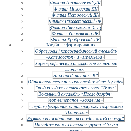
Филиал Некрасовский ДК
Филиал Низовский ДК
Филиал Петровский ДК
Филиал Рассветовский ДК
Филиал Рыбновский Клуб
Филиал Ушаковский ДК
Филиал Храбровский ДК
Клубные формирования
Образцовый хореографический ансамбль
«Калейдоскоп» и «Премьера»
Хореографический ансамбль «Солнечные
зайчики».
Народный театр “В”
Образцовая театральная студия «Оле-Лукойе»
Студия художественного слова “Вслух”
Вокальный ансамбль “После дождя”
Хор ветеранов «Здравица»
Студия Декоративно-прикладного Творчества
«Шкатулка»
Развивающая адаптивная студия «Подсолнухи”
Молодёжная музыкальная группа «Смысл
жизни