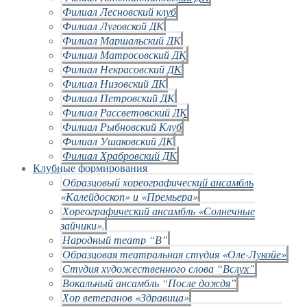
Филиал Лесновский клуб
Филиал Луговской ДК
Филиал Маршальский ДК
Филиал Матросовский ДК
Филиал Некрасовский ДК
Филиал Низовский ДК
Филиал Петровский ДК
Филиал Рассветовский ДК
Филиал Рыбновский Клуб
Филиал Ушаковский ДК
Филиал Храбровский ДК
Клубные формирования
Образцовый хореографический ансамбль
«Калейдоскоп» и «Премьера»
Хореографический ансамбль «Солнечные
зайчики».
Народный театр “В”
Образцовая театральная студия «Оле-Лукойе»
Студия художественного слова “Вслух”
Вокальный ансамбль “После дождя”
Хор ветеранов «Здравица»