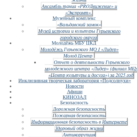
Ансамбль танца «PROДвижение» и
«Экспромт».
Музейный комплекс
«Вальдавский замок»
Музей истории и культуры Гурьевского
городского округа
Молодёжь МБУ ЦКД
Молодёжь Гурьевского МО I «Лидер»
Молод.Центр
Отчет о деятельности Гурьевского
молодежного центра «Лидер» (филиал МБ
«Центр культуры и досуга») за 2025 год
Инклюзивная творческая лаборатория «Подсолнухи»
Новости
Афиши
КИНОЗАЛ
Безопасность
Дорожная безопасность
Пожарная безопасность
Информационная безопасность в Интернете
Здоровый образ жизни
Антикоррупция