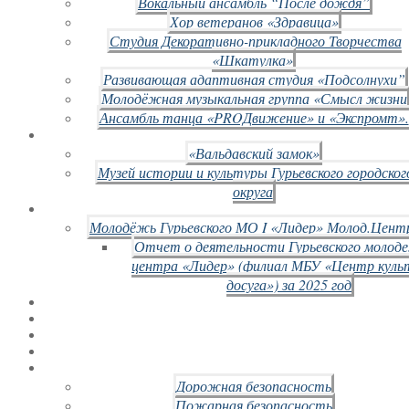
Вокальный ансамбль “После дождя”
Хор ветеранов «Здравица»
Студия Декоративно-прикладного Творчества
«Шкатулка»
Развивающая адаптивная студия «Подсолнухи”
Молодёжная музыкальная группа «Смысл жизни
Ансамбль танца «PROДвижение» и «Экспромт».
«Вальдавский замок»
Музей истории и культуры Гурьевского городског
округа
Молодёжь Гурьевского МО I «Лидер» Молод.Цент
Отчет о деятельности Гурьевского молод
центра «Лидер» (филиал МБУ «Центр куль
досуга») за 2025 год
Дорожная безопасность
Пожарная безопасность