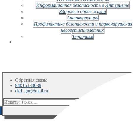
Информационная безопасность в Интернете
Здоровый образ жизни
Антикоррупция
Профилактика безопасности и правонарушения
несовершеннолетних
Терроризм
Обратная связь:
84015133038
ckd_gur@mail.ru
Искать: