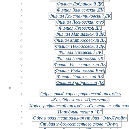
Филиал Добринский ДК
Филиал Заливенский ДК
Филиал Константиновский ДК
Филиал Лесновский клуб
Филиал Луговской ДК
Филиал Маршальский ДК
Филиал Матросовский ДК
Филиал Некрасовский ДК
Филиал Низовский ДК
Филиал Петровский ДК
Филиал Рассветовский ДК
Филиал Рыбновский Клуб
Филиал Ушаковский ДК
Филиал Храбровский ДК
Образцовый хореографический ансамбль
«Калейдоскоп» и «Премьера»
Хореографический ансамбль «Солнечные зайчики»
Народный театр “В”
Образцовая театральная студия «Оле-Лукойе»
Студия художественного слова “Вслух”