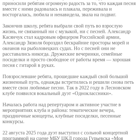
приносили ребятам огромную радость за то, что каждая песня
вместе с ними радовалась и плакала, переживала и
восторгалась, любила и ненавидела, звала на подвиг.
Закончив школу, ребята выбрали свой путь во взрослую
жизнь, не связанный ни с музыкой, ни с песней. Александр
Касянчук стал кадровым офицером Российской армии,
Александр Зязюля бороздил бескрайние просторы морей и
океанов на рыболовецких судах. Но с песней они не
расставались никогда. Дружеские вечеринки, семейные
посиделки и просто свободное от работы время — хорошая
песня с гитарой в руках.
Повзрослевшие ребята, прошедшие каждый свой большой
жизненный путь, однажды встретились и решили снова петь
вместе свои любимые песни. Так в 2022 году в Лесновском
клубе появился вокальный дуэт «Одноклассники».
Началась работа над репертуаром и активное участие в
мероприятиях клуба и района: тематические вечера,
праздничные концерты, клубные посиделки, песенные
конкурсы.
22 августа 2025 года дуэт выступил с сольной концертной
программой на сцене МБУ ЦКД города Гурьевска «Моя