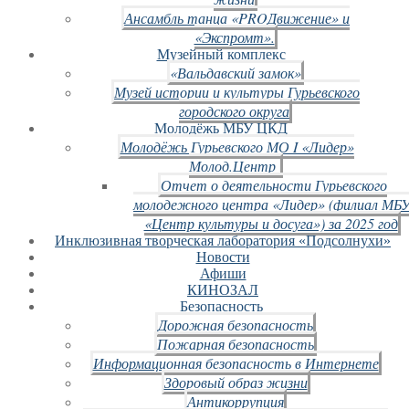
Ансамбль танца «PROДвижение» и
«Экспромт».
Музейный комплекс
«Вальдавский замок»
Музей истории и культуры Гурьевского
городского округа
Молодёжь МБУ ЦКД
Молодёжь Гурьевского МО I «Лидер»
Молод.Центр
Отчет о деятельности Гурьевского
молодежного центра «Лидер» (филиал МБ
«Центр культуры и досуга») за 2025 год
Инклюзивная творческая лаборатория «Подсолнухи»
Новости
Афиши
КИНОЗАЛ
Безопасность
Дорожная безопасность
Пожарная безопасность
Информационная безопасность в Интернете
Здоровый образ жизни
Антикоррупция