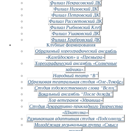
Филиал Некрасовский ДК
Филиал Низовский ДК
Филиал Петровский ДК
Филиал Рассветовский ДК
Филиал Рыбновский Клуб
Филиал Ушаковский ДК
Филиал Храбровский ДК
Клубные формирования
Образцовый хореографический ансамбль
«Калейдоскоп» и «Премьера»
Хореографический ансамбль «Солнечные
зайчики».
Народный театр “В”
Образцовая театральная студия «Оле-Лукойе»
Студия художественного слова “Вслух”
Вокальный ансамбль “После дождя”
Хор ветеранов «Здравица»
Студия Декоративно-прикладного Творчества
«Шкатулка»
Развивающая адаптивная студия «Подсолнухи”
Молодёжная музыкальная группа «Смысл
жизни