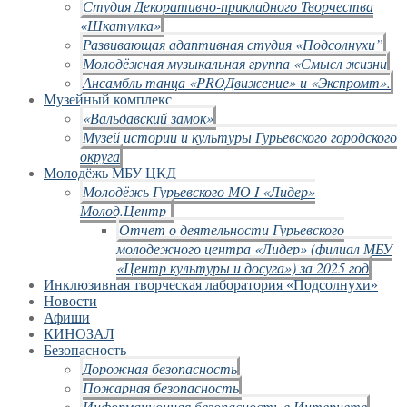
Студия Декоративно-прикладного Творчества
«Шкатулка»
Развивающая адаптивная студия «Подсолнухи”
Молодёжная музыкальная группа «Смысл жизни
Ансамбль танца «PROДвижение» и «Экспромт».
Музейный комплекс
«Вальдавский замок»
Музей истории и культуры Гурьевского городского
округа
Молодёжь МБУ ЦКД
Молодёжь Гурьевского МО I «Лидер»
Молод.Центр
Отчет о деятельности Гурьевского
молодежного центра «Лидер» (филиал МБУ
«Центр культуры и досуга») за 2025 год
Инклюзивная творческая лаборатория «Подсолнухи»
Новости
Афиши
КИНОЗАЛ
Безопасность
Дорожная безопасность
Пожарная безопасность
Информационная безопасность в Интернете