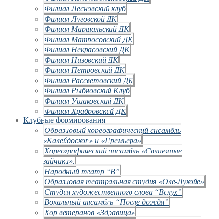
Филиал Лесновский клуб
Филиал Луговской ДК
Филиал Маршальский ДК
Филиал Матросовский ДК
Филиал Некрасовский ДК
Филиал Низовский ДК
Филиал Петровский ДК
Филиал Рассветовский ДК
Филиал Рыбновский Клуб
Филиал Ушаковский ДК
Филиал Храбровский ДК
Клубные формирования
Образцовый хореографический ансамбль
«Калейдоскоп» и «Премьера»
Хореографический ансамбль «Солнечные
зайчики».
Народный театр “В”
Образцовая театральная студия «Оле-Лукойе»
Студия художественного слова “Вслух”
Вокальный ансамбль “После дождя”
Хор ветеранов «Здравица»