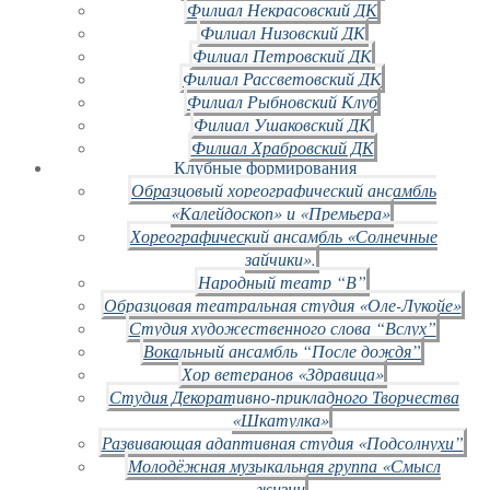
Филиал Некрасовский ДК
Филиал Низовский ДК
Филиал Петровский ДК
Филиал Рассветовский ДК
Филиал Рыбновский Клуб
Филиал Ушаковский ДК
Филиал Храбровский ДК
Клубные формирования
Образцовый хореографический ансамбль
«Калейдоскоп» и «Премьера»
Хореографический ансамбль «Солнечные
зайчики».
Народный театр “В”
Образцовая театральная студия «Оле-Лукойе»
Студия художественного слова “Вслух”
Вокальный ансамбль “После дождя”
Хор ветеранов «Здравица»
Студия Декоративно-прикладного Творчества
«Шкатулка»
Развивающая адаптивная студия «Подсолнухи”
Молодёжная музыкальная группа «Смысл
жизни