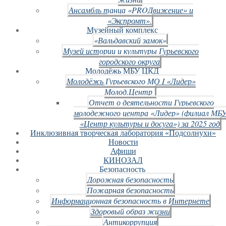
Ансамбль танца «PROДвижение» и
«Экспромт».
Музейный комплекс
«Вальдавский замок»
Музей истории и культуры Гурьевского
городского округа
Молодёжь МБУ ЦКД
Молодёжь Гурьевского МО I «Лидер»
Молод.Центр
Отчет о деятельности Гурьевского
молодежного центра «Лидер» (филиал МБ
«Центр культуры и досуга») за 2025 год
Инклюзивная творческая лаборатория «Подсолнухи»
Новости
Афиши
КИНОЗАЛ
Безопасность
Дорожная безопасность
Пожарная безопасность
Информационная безопасность в Интернете
Здоровый образ жизни
Антикоррупция