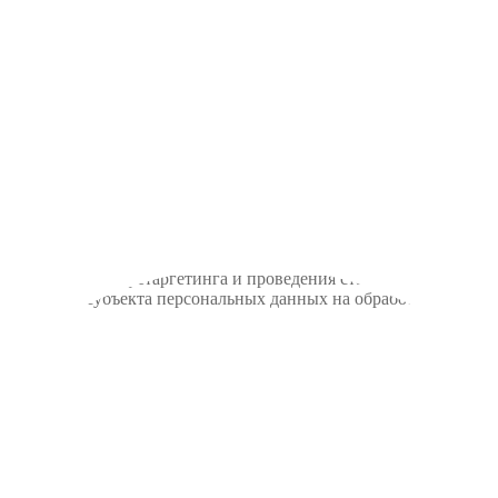
ьевск
тку файлов cookie, пользовательских данных (сведения о местопо
а сайт пользователь; с какого сайта или по какой рекламе; язык
айта, проведения ретаргетинга и проведения статистических исс
9 "Согласие субъекта персональных данных на обработку его пе