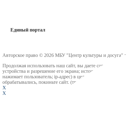
Единый портал
Авторское право © 2026 МБУ "Центр культуры и досуга" г. Гур
Продолжая использовать наш сайт, вы даете согласие на обрабо
устройства и разрешение его экрана; источник откуда пришел н
нажимает пользователь; ip-адрес) в целях функционирования с
обрабатывались, покиньте сайт. (требование ФЗ №152. Статья 
X
X