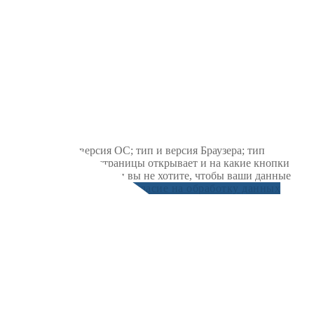
ложении; тип и версия ОС; тип и версия Браузера; тип
 ОС и Браузера; какие страницы открывает и на какие кнопки
ледований и обзоров. Если вы не хотите, чтобы ваши данные
рсональных данных")
Даю согласие на обработку данных