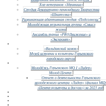
Хор ветеранов «Здравица»
Студия Декоративно-прикладного Творчества
«Шкатулка»
Развивающая адаптивная студия «Подсолнухи”
Молодёжная музыкальная группа «Смысл
жизни
Ансамбль танца «PROДвижение» и
«Экспромт».
«Вальдавский замок»
Музей истории и культуры Гурьевского
городского округа
Молодёжь Гурьевского МО I «Лидер»
Молод.Центр
Отчет о деятельности Гурьевского
молодежного центра «Лидер» (филиал МБ
«Центр культуры и досуга») за 2025 год