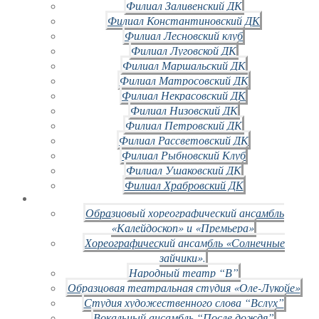
Филиал Заливенский ДК
Филиал Константиновский ДК
Филиал Лесновский клуб
Филиал Луговской ДК
Филиал Маршальский ДК
Филиал Матросовский ДК
Филиал Некрасовский ДК
Филиал Низовский ДК
Филиал Петровский ДК
Филиал Рассветовский ДК
Филиал Рыбновский Клуб
Филиал Ушаковский ДК
Филиал Храбровский ДК
Образцовый хореографический ансамбль
«Калейдоскоп» и «Премьера»
Хореографический ансамбль «Солнечные
зайчики».
Народный театр “В”
Образцовая театральная студия «Оле-Лукойе»
Студия художественного слова “Вслух”
Вокальный ансамбль “После дождя”