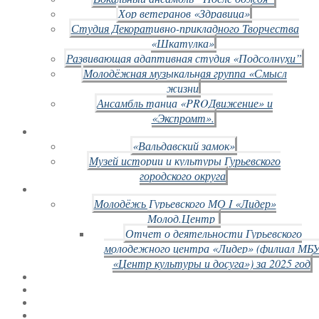
Хор ветеранов «Здравица»
Студия Декоративно-прикладного Творчества
«Шкатулка»
Развивающая адаптивная студия «Подсолнухи”
Молодёжная музыкальная группа «Смысл
жизни
Ансамбль танца «PROДвижение» и
«Экспромт».
«Вальдавский замок»
Музей истории и культуры Гурьевского
городского округа
Молодёжь Гурьевского МО I «Лидер»
Молод.Центр
Отчет о деятельности Гурьевского
молодежного центра «Лидер» (филиал МБ
«Центр культуры и досуга») за 2025 год