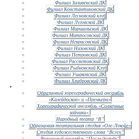
Филиал Заливенский ДК
Филиал Константиновский ДК
Филиал Лесновский клуб
Филиал Луговской ДК
Филиал Маршальский ДК
Филиал Матросовский ДК
Филиал Некрасовский ДК
Филиал Низовский ДК
Филиал Петровский ДК
Филиал Рассветовский ДК
Филиал Рыбновский Клуб
Филиал Ушаковский ДК
Филиал Храбровский ДК
Образцовый хореографический ансамбль
«Калейдоскоп» и «Премьера»
Хореографический ансамбль «Солнечные
зайчики».
Народный театр “В”
Образцовая театральная студия «Оле-Лукойе»
Студия художественного слова “Вслух”
Вокальный ансамбль “После дождя”