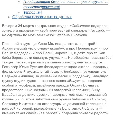
Профилактика безопасности и правонарушения
несовершеннолетних
Терроризм
Обработка персональных данных
Вечером
24 марта
театральная студия
«Событие»
подарила
зрителям праздник — свой премьерный спектакль
«Не любо —
не слушай»
по мотивам сказок Степана Писахова.
Песенной выдумщик Сеня Малина рассказал про край
Архангельский
«всю сушшу правду»
: и про Перепелиху, и про
Белых медведей, и про Песни морожены, и даже про то, как
бабы берега реки сдвинуть удумали… Не обошёлся рассказ без
танцев, песен, игры на музыкальных инструментах и шуток.
Режиссёр Юлия Русских благодарит каждого актёра, народный
фольклорный музыкальный театр
«Предание»
(руководитель
Надежда Акишина) за душевные песни и поддержку; младшую
группу студии художественного слова
«Вслух»
за создание
особой атмосферы; дизайнера одежды Оксану Бокша за
предоставленные костюмы из авторской коллекции; Анну
Барабан за детские русские народные костюмы из домашней
коллекции, сшитые заботливыми руками бабушки из Сибири;
Светлану Никитенко за аксессуары из домашней коллекции с
вековой историей, привезённые из Вологодской области —
именно такая слаженная работа и подарила зрителю радость!