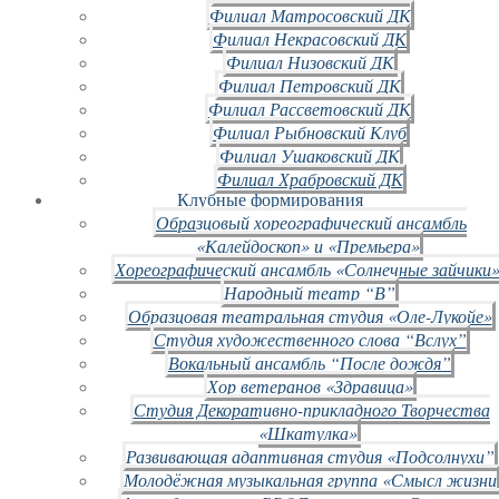
Филиал Матросовский ДК
Филиал Некрасовский ДК
Филиал Низовский ДК
Филиал Петровский ДК
Филиал Рассветовский ДК
Филиал Рыбновский Клуб
Филиал Ушаковский ДК
Филиал Храбровский ДК
Клубные формирования
Образцовый хореографический ансамбль
«Калейдоскоп» и «Премьера»
Хореографический ансамбль «Солнечные зайчики»
Народный театр “В”
Образцовая театральная студия «Оле-Лукойе»
Студия художественного слова “Вслух”
Вокальный ансамбль “После дождя”
Хор ветеранов «Здравица»
Студия Декоративно-прикладного Творчества
«Шкатулка»
Развивающая адаптивная студия «Подсолнухи”
Молодёжная музыкальная группа «Смысл жизни