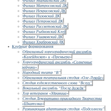
Филиал Маршальский ДК
Филиал Матросовский ДК
Филиал Некрасовский ДК
Филиал Низовский ДК
Филиал Петровский ДК
Филиал Рассветовский ДК
Филиал Рыбновский Клуб
Филиал Ушаковский ДК
Филиал Храбровский ДК
Клубные формирования
Образцовый хореографический ансамбль
«Калейдоскоп» и «Премьера»
Хореографический ансамбль «Солнечные
зайчики».
Народный театр “В”
Образцовая театральная студия «Оле-Лукойе»
Студия художественного слова “Вслух”
Вокальный ансамбль “После дождя”
Хор ветеранов «Здравица»
Студия Декоративно-прикладного Творчества
«Шкатулка»
Развивающая адаптивная студия «Подсолнухи”