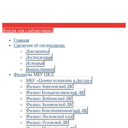
Версия для слабовидящих
Главная
Сведения об организации
Документы
Достижения
История
Вопрос/ответ
Филиалы МБУ ЦКД
МБУ «Центр культуры и досуга»
Филиал Апрелевский ДК
Филиал Большеисаковский ДК
Филиал Добринский ДК
Филиал Заливенский ДК
Филиал Константиновский ДК
Филиал Лесновский клуб
Филиал Луговской ДК