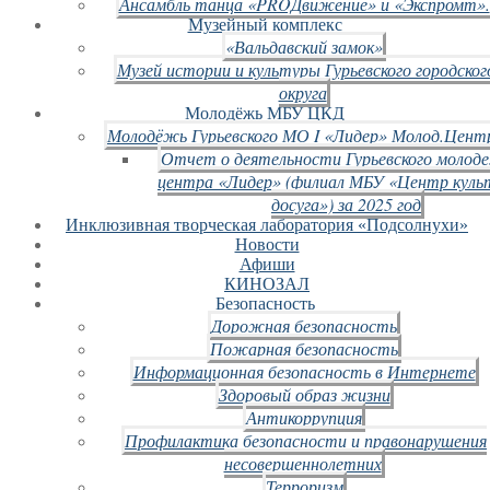
Ансамбль танца «PROДвижение» и «Экспромт».
Музейный комплекс
«Вальдавский замок»
Музей истории и культуры Гурьевского городског
округа
Молодёжь МБУ ЦКД
Молодёжь Гурьевского МО I «Лидер» Молод.Цент
Отчет о деятельности Гурьевского молод
центра «Лидер» (филиал МБУ «Центр куль
досуга») за 2025 год
Инклюзивная творческая лаборатория «Подсолнухи»
Новости
Афиши
КИНОЗАЛ
Безопасность
Дорожная безопасность
Пожарная безопасность
Информационная безопасность в Интернете
Здоровый образ жизни
Антикоррупция
Профилактика безопасности и правонарушения
несовершеннолетних
Терроризм