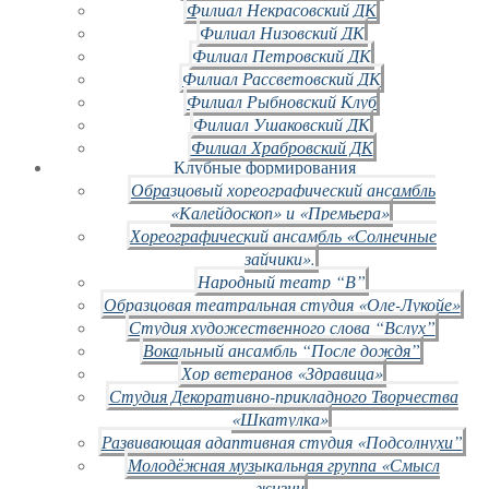
Филиал Некрасовский ДК
Филиал Низовский ДК
Филиал Петровский ДК
Филиал Рассветовский ДК
Филиал Рыбновский Клуб
Филиал Ушаковский ДК
Филиал Храбровский ДК
Клубные формирования
Образцовый хореографический ансамбль
«Калейдоскоп» и «Премьера»
Хореографический ансамбль «Солнечные
зайчики».
Народный театр “В”
Образцовая театральная студия «Оле-Лукойе»
Студия художественного слова “Вслух”
Вокальный ансамбль “После дождя”
Хор ветеранов «Здравица»
Студия Декоративно-прикладного Творчества
«Шкатулка»
Развивающая адаптивная студия «Подсолнухи”
Молодёжная музыкальная группа «Смысл
жизни