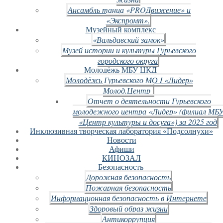
Ансамбль танца «PROДвижение» и
«Экспромт».
Музейный комплекс
«Вальдавский замок»
Музей истории и культуры Гурьевского
городского округа
Молодёжь МБУ ЦКД
Молодёжь Гурьевского МО I «Лидер»
Молод.Центр
Отчет о деятельности Гурьевского
молодежного центра «Лидер» (филиал МБ
«Центр культуры и досуга») за 2025 год
Инклюзивная творческая лаборатория «Подсолнухи»
Новости
Афиши
КИНОЗАЛ
Безопасность
Дорожная безопасность
Пожарная безопасность
Информационная безопасность в Интернете
Здоровый образ жизни
Антикоррупция