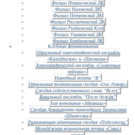
Филиал Некрасовский ДК
Филиал Низовский ДК
Филиал Петровский ДК
Филиал Рассветовский ДК
Филиал Рыбновский Клуб
Филиал Ушаковский ДК
Филиал Храбровский ДК
Клубные формирования
Образцовый хореографический ансамбль
«Калейдоскоп» и «Премьера»
Хореографический ансамбль «Солнечные
зайчики».
Народный театр “В”
Образцовая театральная студия «Оле-Лукойе»
Студия художественного слова “Вслух”
Вокальный ансамбль “После дождя”
Хор ветеранов «Здравица»
Студия Декоративно-прикладного Творчества
«Шкатулка»
Развивающая адаптивная студия «Подсолнухи”
Молодёжная музыкальная группа «Смысл
жизни