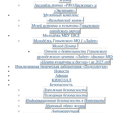
Ансамбль танца «PROДвижение» и
«Экспромт».
Музейный комплекс
«Вальдавский замок»
Музей истории и культуры Гурьевского
городского округа
Молодёжь МБУ ЦКД
Молодёжь Гурьевского МО I «Лидер»
Молод.Центр
Отчет о деятельности Гурьевского
молодежного центра «Лидер» (филиал МБ
«Центр культуры и досуга») за 2025 год
Инклюзивная творческая лаборатория «Подсолнухи»
Новости
Афиши
КИНОЗАЛ
Безопасность
Дорожная безопасность
Пожарная безопасность
Информационная безопасность в Интернете
Здоровый образ жизни
Антикоррупция