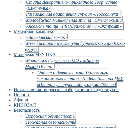
Студия Декоративно-прикладного Творчества
«Шкатулка»
Развивающая адаптивная студия «Подсолнухи”
Молодёжная музыкальная группа «Смысл жизни
Ансамбль танца «PROДвижение» и «Экспромт».
Музейный комплекс
«Вальдавский замок»
Музей истории и культуры Гурьевского городского
округа
Молодёжь МБУ ЦКД
Молодёжь Гурьевского МО I «Лидер»
Молод.Центр
Отчет о деятельности Гурьевского
молодежного центра «Лидер» (филиал МБУ
«Центр культуры и досуга») за 2025 год
Инклюзивная творческая лаборатория «Подсолнухи»
Новости
Афиши
КИНОЗАЛ
Безопасность
Дорожная безопасность
Пожарная безопасность
Информационная безопасность в Интернете