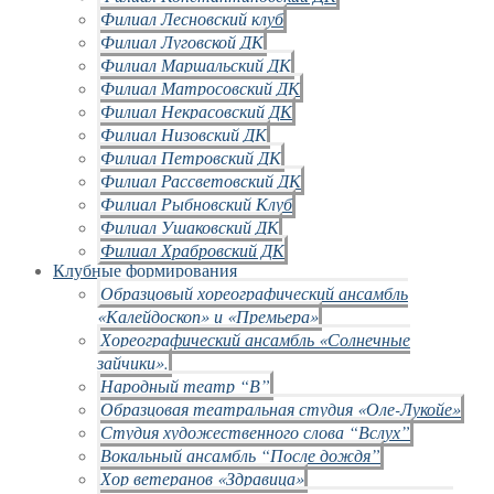
Филиал Лесновский клуб
Филиал Луговской ДК
Филиал Маршальский ДК
Филиал Матросовский ДК
Филиал Некрасовский ДК
Филиал Низовский ДК
Филиал Петровский ДК
Филиал Рассветовский ДК
Филиал Рыбновский Клуб
Филиал Ушаковский ДК
Филиал Храбровский ДК
Клубные формирования
Образцовый хореографический ансамбль
«Калейдоскоп» и «Премьера»
Хореографический ансамбль «Солнечные
зайчики».
Народный театр “В”
Образцовая театральная студия «Оле-Лукойе»
Студия художественного слова “Вслух”
Вокальный ансамбль “После дождя”
Хор ветеранов «Здравица»