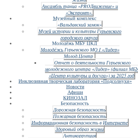
Ансамбль танца «PROДвижение» и
«Экспромт».
Музейный комплекс
«Вальдавский замок»
Музей истории и культуры Гурьевского
городского округа
Молодёжь МБУ ЦКД
Молодёжь Гурьевского МО I «Лидер»
Молод.Центр
Отчет о деятельности Гурьевского
молодежного центра «Лидер» (филиал МБ
«Центр культуры и досуга») за 2025 год
Инклюзивная творческая лаборатория «Подсолнухи»
Новости
Афиши
КИНОЗАЛ
Безопасность
Дорожная безопасность
Пожарная безопасность
Информационная безопасность в Интернете
Здоровый образ жизни
Антикоррупция