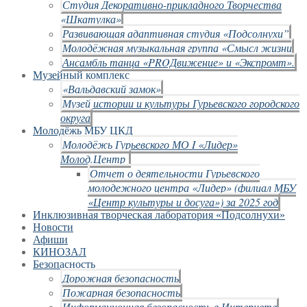
Студия Декоративно-прикладного Творчества
«Шкатулка»
Развивающая адаптивная студия «Подсолнухи”
Молодёжная музыкальная группа «Смысл жизни
Ансамбль танца «PROДвижение» и «Экспромт».
Музейный комплекс
«Вальдавский замок»
Музей истории и культуры Гурьевского городского
округа
Молодёжь МБУ ЦКД
Молодёжь Гурьевского МО I «Лидер»
Молод.Центр
Отчет о деятельности Гурьевского
молодежного центра «Лидер» (филиал МБУ
«Центр культуры и досуга») за 2025 год
Инклюзивная творческая лаборатория «Подсолнухи»
Новости
Афиши
КИНОЗАЛ
Безопасность
Дорожная безопасность
Пожарная безопасность
Информационная безопасность в Интернете