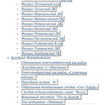
Филиал Лесновский клуб
Филиал Луговской ДК
Филиал Маршальский ДК
Филиал Матросовский ДК
Филиал Некрасовский ДК
Филиал Низовский ДК
Филиал Петровский ДК
Филиал Рассветовский ДК
Филиал Рыбновский Клуб
Филиал Ушаковский ДК
Филиал Храбровский ДК
Клубные формирования
Образцовый хореографический ансамбль
«Калейдоскоп» и «Премьера»
Хореографический ансамбль «Солнечные
зайчики».
Народный театр “В”
Образцовая театральная студия «Оле-Лукойе»
Студия художественного слова “Вслух”
Вокальный ансамбль “После дождя”
Хор ветеранов «Здравица»