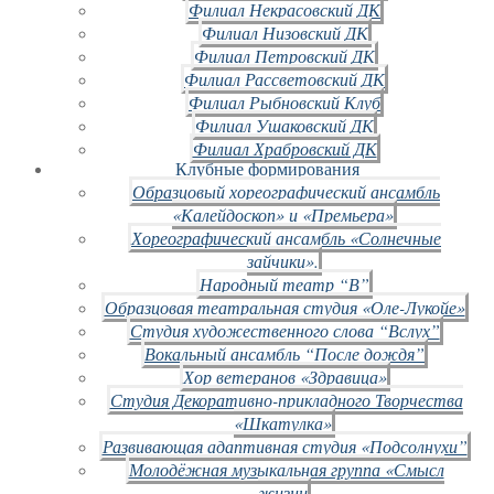
Филиал Некрасовский ДК
Филиал Низовский ДК
Филиал Петровский ДК
Филиал Рассветовский ДК
Филиал Рыбновский Клуб
Филиал Ушаковский ДК
Филиал Храбровский ДК
Клубные формирования
Образцовый хореографический ансамбль
«Калейдоскоп» и «Премьера»
Хореографический ансамбль «Солнечные
зайчики».
Народный театр “В”
Образцовая театральная студия «Оле-Лукойе»
Студия художественного слова “Вслух”
Вокальный ансамбль “После дождя”
Хор ветеранов «Здравица»
Студия Декоративно-прикладного Творчества
«Шкатулка»
Развивающая адаптивная студия «Подсолнухи”
Молодёжная музыкальная группа «Смысл
жизни