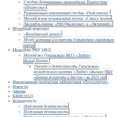
Студия Декоративно-прикладного Творчества
«Шкатулка»
Развивающая адаптивная студия «Подсолнухи”
Молодёжная музыкальная группа «Смысл жизни
Ансамбль танца «PROДвижение» и «Экспромт».
Музейный комплекс
«Вальдавский замок»
Музей истории и культуры Гурьевского городского
округа
Молодёжь МБУ ЦКД
Молодёжь Гурьевского МО I «Лидер»
Молод.Центр
Отчет о деятельности Гурьевского
молодежного центра «Лидер» (филиал МБУ
«Центр культуры и досуга») за 2025 год
Инклюзивная творческая лаборатория «Подсолнухи»
Новости
Афиши
КИНОЗАЛ
Безопасность
Дорожная безопасность
Пожарная безопасность
Информационная безопасность в Интернете