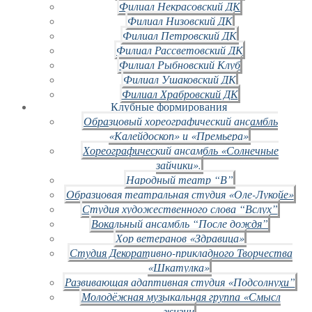
Филиал Некрасовский ДК
Филиал Низовский ДК
Филиал Петровский ДК
Филиал Рассветовский ДК
Филиал Рыбновский Клуб
Филиал Ушаковский ДК
Филиал Храбровский ДК
Клубные формирования
Образцовый хореографический ансамбль
«Калейдоскоп» и «Премьера»
Хореографический ансамбль «Солнечные
зайчики».
Народный театр “В”
Образцовая театральная студия «Оле-Лукойе»
Студия художественного слова “Вслух”
Вокальный ансамбль “После дождя”
Хор ветеранов «Здравица»
Студия Декоративно-прикладного Творчества
«Шкатулка»
Развивающая адаптивная студия «Подсолнухи”
Молодёжная музыкальная группа «Смысл
жизни