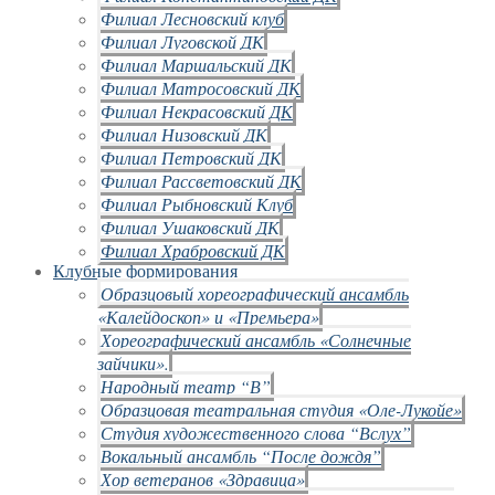
Филиал Лесновский клуб
Филиал Луговской ДК
Филиал Маршальский ДК
Филиал Матросовский ДК
Филиал Некрасовский ДК
Филиал Низовский ДК
Филиал Петровский ДК
Филиал Рассветовский ДК
Филиал Рыбновский Клуб
Филиал Ушаковский ДК
Филиал Храбровский ДК
Клубные формирования
Образцовый хореографический ансамбль
«Калейдоскоп» и «Премьера»
Хореографический ансамбль «Солнечные
зайчики».
Народный театр “В”
Образцовая театральная студия «Оле-Лукойе»
Студия художественного слова “Вслух”
Вокальный ансамбль “После дождя”
Хор ветеранов «Здравица»