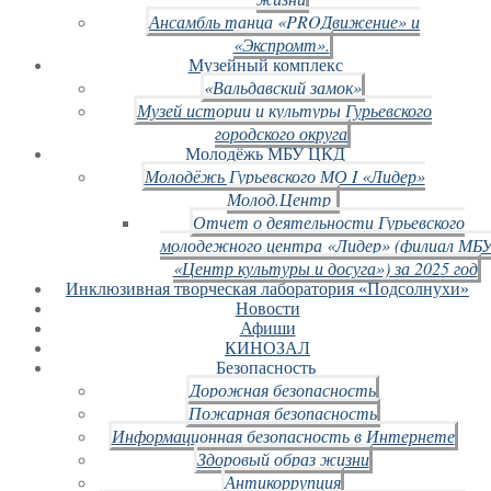
Ансамбль танца «PROДвижение» и
«Экспромт».
Музейный комплекс
«Вальдавский замок»
Музей истории и культуры Гурьевского
городского округа
Молодёжь МБУ ЦКД
Молодёжь Гурьевского МО I «Лидер»
Молод.Центр
Отчет о деятельности Гурьевского
молодежного центра «Лидер» (филиал МБ
«Центр культуры и досуга») за 2025 год
Инклюзивная творческая лаборатория «Подсолнухи»
Новости
Афиши
КИНОЗАЛ
Безопасность
Дорожная безопасность
Пожарная безопасность
Информационная безопасность в Интернете
Здоровый образ жизни
Антикоррупция