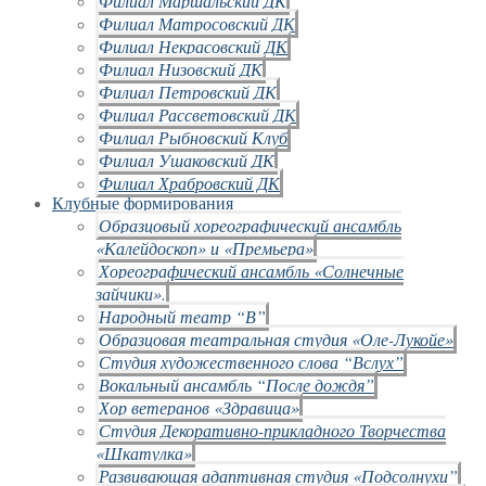
Филиал Маршальский ДК
Филиал Матросовский ДК
Филиал Некрасовский ДК
Филиал Низовский ДК
Филиал Петровский ДК
Филиал Рассветовский ДК
Филиал Рыбновский Клуб
Филиал Ушаковский ДК
Филиал Храбровский ДК
Клубные формирования
Образцовый хореографический ансамбль
«Калейдоскоп» и «Премьера»
Хореографический ансамбль «Солнечные
зайчики».
Народный театр “В”
Образцовая театральная студия «Оле-Лукойе»
Студия художественного слова “Вслух”
Вокальный ансамбль “После дождя”
Хор ветеранов «Здравица»
Студия Декоративно-прикладного Творчества
«Шкатулка»
Развивающая адаптивная студия «Подсолнухи”