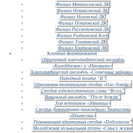
Филиал Матросовский ДК
Филиал Некрасовский ДК
Филиал Низовский ДК
Филиал Петровский ДК
Филиал Рассветовский ДК
Филиал Рыбновский Клуб
Филиал Ушаковский ДК
Филиал Храбровский ДК
Клубные формирования
Образцовый хореографический ансамбль
«Калейдоскоп» и «Премьера»
Хореографический ансамбль «Солнечные зайчики»
Народный театр “В”
Образцовая театральная студия «Оле-Лукойе»
Студия художественного слова “Вслух”
Вокальный ансамбль “После дождя”
Хор ветеранов «Здравица»
Студия Декоративно-прикладного Творчества
«Шкатулка»
Развивающая адаптивная студия «Подсолнухи”
Молодёжная музыкальная группа «Смысл жизни