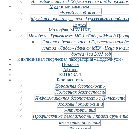
Ансамбль танца «PROДвижение» и «Экспромт».
Музейный комплекс
«Вальдавский замок»
Музей истории и культуры Гурьевского городског
округа
Молодёжь МБУ ЦКД
Молодёжь Гурьевского МО I «Лидер» Молод.Цент
Отчет о деятельности Гурьевского молод
центра «Лидер» (филиал МБУ «Центр куль
досуга») за 2025 год
Инклюзивная творческая лаборатория «Подсолнухи»
Новости
Афиши
КИНОЗАЛ
Безопасность
Дорожная безопасность
Пожарная безопасность
Информационная безопасность в Интернете
Здоровый образ жизни
Антикоррупция
Профилактика безопасности и правонарушения
несовершеннолетних
Терроризм