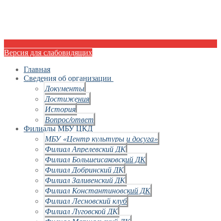
Версия для слабовидящих
Главная
Сведения об организации
Документы
Достижения
История
Вопрос/ответ
Филиалы МБУ ЦКД
МБУ «Центр культуры и досуга»
Филиал Апрелевский ДК
Филиал Большеисаковский ДК
Филиал Добринский ДК
Филиал Заливенский ДК
Филиал Константиновский ДК
Филиал Лесновский клуб
Филиал Луговской ДК