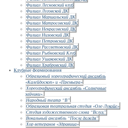
Филиал Лесновский клуб
Филиал Луговской ДК
Филиал Маршальский ДК
Филиал Матросовский ДК
Филиал Некрасовский ДК
Филиал Низовский ДК
Филиал Петровский ДК
Филиал Рассветовский ДК
Филиал Рыбновский Клуб
Филиал Ушаковский ДК
Филиал Храбровский ДК
Клубные формирования
Образцовый хореографический ансамбль
«Калейдоскоп» и «Премьера»
Хореографический ансамбль «Солнечные
зайчики».
Народный театр “В”
Образцовая театральная студия «Оле-Лукойе»
Студия художественного слова “Вслух”
Вокальный ансамбль “После дождя”
Хор ветеранов «Здравица»