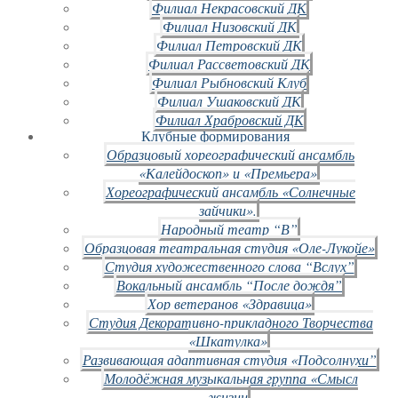
Филиал Некрасовский ДК
Филиал Низовский ДК
Филиал Петровский ДК
Филиал Рассветовский ДК
Филиал Рыбновский Клуб
Филиал Ушаковский ДК
Филиал Храбровский ДК
Клубные формирования
Образцовый хореографический ансамбль
«Калейдоскоп» и «Премьера»
Хореографический ансамбль «Солнечные
зайчики».
Народный театр “В”
Образцовая театральная студия «Оле-Лукойе»
Студия художественного слова “Вслух”
Вокальный ансамбль “После дождя”
Хор ветеранов «Здравица»
Студия Декоративно-прикладного Творчества
«Шкатулка»
Развивающая адаптивная студия «Подсолнухи”
Молодёжная музыкальная группа «Смысл
жизни