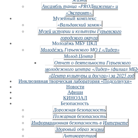
Ансамбль танца «PROДвижение» и
«Экспромт».
Музейный комплекс
«Вальдавский замок»
Музей истории и культуры Гурьевского
городского округа
Молодёжь МБУ ЦКД
Молодёжь Гурьевского МО I «Лидер»
Молод.Центр
Отчет о деятельности Гурьевского
молодежного центра «Лидер» (филиал МБ
«Центр культуры и досуга») за 2025 год
Инклюзивная творческая лаборатория «Подсолнухи»
Новости
Афиши
КИНОЗАЛ
Безопасность
Дорожная безопасность
Пожарная безопасность
Информационная безопасность в Интернете
Здоровый образ жизни
Антикоррупция