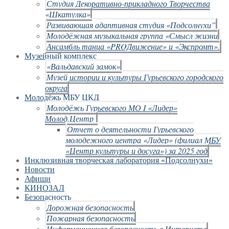
Студия Декоративно-прикладного Творчества
«Шкатулка»
Развивающая адаптивная студия «Подсолнухи”
Молодёжная музыкальная группа «Смысл жизни
Ансамбль танца «PROДвижение» и «Экспромт».
Музейный комплекс
«Вальдавский замок»
Музей истории и культуры Гурьевского городского
округа
Молодёжь МБУ ЦКД
Молодёжь Гурьевского МО I «Лидер»
Молод.Центр
Отчет о деятельности Гурьевского
молодежного центра «Лидер» (филиал МБУ
«Центр культуры и досуга») за 2025 год
Инклюзивная творческая лаборатория «Подсолнухи»
Новости
Афиши
КИНОЗАЛ
Безопасность
Дорожная безопасность
Пожарная безопасность
Информационная безопасность в Интернете