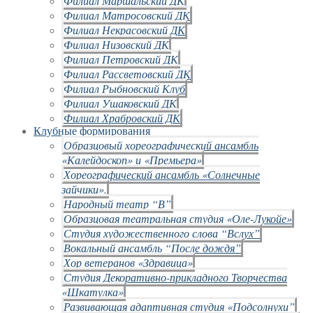
Филиал Маршальский ДК
Филиал Матросовский ДК
Филиал Некрасовский ДК
Филиал Низовский ДК
Филиал Петровский ДК
Филиал Рассветовский ДК
Филиал Рыбновский Клуб
Филиал Ушаковский ДК
Филиал Храбровский ДК
Клубные формирования
Образцовый хореографический ансамбль
«Калейдоскоп» и «Премьера»
Хореографический ансамбль «Солнечные
зайчики».
Народный театр “В”
Образцовая театральная студия «Оле-Лукойе»
Студия художественного слова “Вслух”
Вокальный ансамбль “После дождя”
Хор ветеранов «Здравица»
Студия Декоративно-прикладного Творчества
«Шкатулка»
Развивающая адаптивная студия «Подсолнухи”