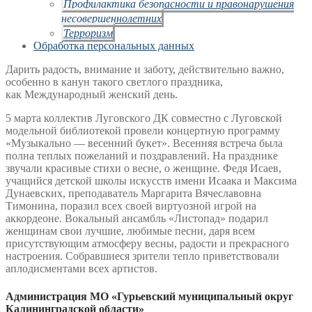
Профилактика безопасности и правонарушения
несовершеннолетних
Терроризм
Обработка персональных данных
Дарить радость, внимание и заботу, действительно важно,
особенно в канун такого светлого праздника,
как Международный женский день.
5 марта коллектив Луговского ДК совместно с Луговской
модельной библиотекой провели концертную программу
«Музыкально — весенний букет».
Весенняя встреча была
полна теплых пожеланий и поздравлений. На празднике
звучали красивые стихи о весне, о женщине. Федя Исаев,
учащийся детской школы искусств имени Исаака и Максима
Дунаевских, преподаватель Маргарита Вячеславовна
Тимонина, поразил всех своей виртуозной игрой на
аккордеоне. Вокальный ансамбль «Листопад» подарил
женщинам свои лучшие, любимые песни, даря всем
присутствующим атмосферу весны, радости и прекрасного
настроения. Собравшиеся зрители тепло приветствовали
аплодисментами всех артистов.
Администрация МО «Гурьевский муниципальный округ
Калининградской области»