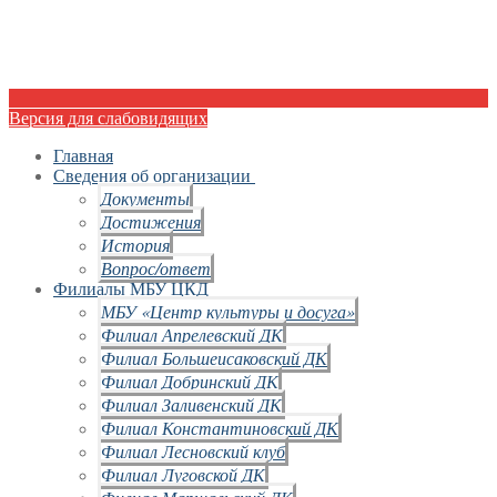
Версия для слабовидящих
Главная
Сведения об организации
Документы
Достижения
История
Вопрос/ответ
Филиалы МБУ ЦКД
МБУ «Центр культуры и досуга»
Филиал Апрелевский ДК
Филиал Большеисаковский ДК
Филиал Добринский ДК
Филиал Заливенский ДК
Филиал Константиновский ДК
Филиал Лесновский клуб
Филиал Луговской ДК