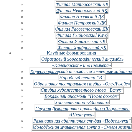
Филиал Матросовский ДК
Филиал Некрасовский ДК
Филиал Низовский ДК
Филиал Петровский ДК
Филиал Рассветовский ДК
Филиал Рыбновский Клуб
Филиал Ушаковский ДК
Филиал Храбровский ДК
Клубные формирования
Образцовый хореографический ансамбль
«Калейдоскоп» и «Премьера»
Хореографический ансамбль «Солнечные зайчики»
Народный театр “В”
Образцовая театральная студия «Оле-Лукойе»
Студия художественного слова “Вслух”
Вокальный ансамбль “После дождя”
Хор ветеранов «Здравица»
Студия Декоративно-прикладного Творчества
«Шкатулка»
Развивающая адаптивная студия «Подсолнухи”
Молодёжная музыкальная группа «Смысл жизни