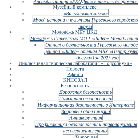
Ансамбль танца «PROДвижение» и «Экспромт».
Музейный комплекс
«Вальдавский замок»
Музей истории и культуры Гурьевского городског
округа
Молодёжь МБУ ЦКД
Молодёжь Гурьевского МО I «Лидер» Молод.Цент
Отчет о деятельности Гурьевского молод
центра «Лидер» (филиал МБУ «Центр куль
досуга») за 2025 год
Инклюзивная творческая лаборатория «Подсолнухи»
Новости
Афиши
КИНОЗАЛ
Безопасность
Дорожная безопасность
Пожарная безопасность
Информационная безопасность в Интернете
Здоровый образ жизни
Антикоррупция
Профилактика безопасности и правонарушения
несовершеннолетних
Терроризм