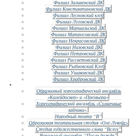
Филиал Заливенский ДК
Филиал Константиновский ДК
Филиал Лесновский клуб
Филиал Луговской ДК
Филиал Маршальский ДК
Филиал Матросовский ДК
Филиал Некрасовский ДК
Филиал Низовский ДК
Филиал Петровский ДК
Филиал Рассветовский ДК
Филиал Рыбновский Клуб
Филиал Ушаковский ДК
Филиал Храбровский ДК
Образцовый хореографический ансамбль
«Калейдоскоп» и «Премьера»
Хореографический ансамбль «Солнечные
зайчики».
Народный театр “В”
Образцовая театральная студия «Оле-Лукойе»
Студия художественного слова “Вслух”
Вокальный ансамбль “После дождя”