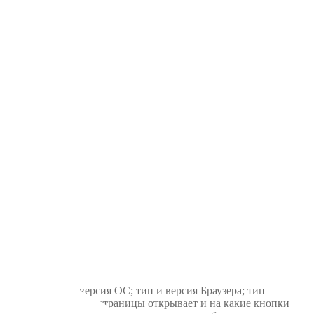
ложении; тип и версия ОС; тип и версия Браузера; тип
 ОС и Браузера; какие страницы открывает и на какие кнопки