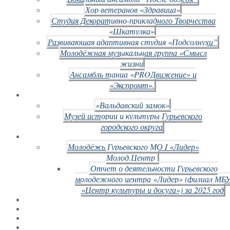
Хор ветеранов «Здравица»
Студия Декоративно-прикладного Творчества
«Шкатулка»
Развивающая адаптивная студия «Подсолнухи”
Молодёжная музыкальная группа «Смысл
жизни
Ансамбль танца «PROДвижение» и
«Экспромт».
«Вальдавский замок»
Музей истории и культуры Гурьевского
городского округа
Молодёжь Гурьевского МО I «Лидер»
Молод.Центр
Отчет о деятельности Гурьевского
молодежного центра «Лидер» (филиал МБ
«Центр культуры и досуга») за 2025 год