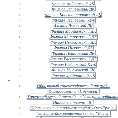
Филиал Добринский ДК
Филиал Заливенский ДК
Филиал Константиновский ДК
Филиал Лесновский клуб
Филиал Луговской ДК
Филиал Маршальский ДК
Филиал Матросовский ДК
Филиал Некрасовский ДК
Филиал Низовский ДК
Филиал Петровский ДК
Филиал Рассветовский ДК
Филиал Рыбновский Клуб
Филиал Ушаковский ДК
Филиал Храбровский ДК
Образцовый хореографический ансамбль
«Калейдоскоп» и «Премьера»
Хореографический ансамбль «Солнечные зайчики»
Народный театр “В”
Образцовая театральная студия «Оле-Лукойе»
Студия художественного слова “Вслух”