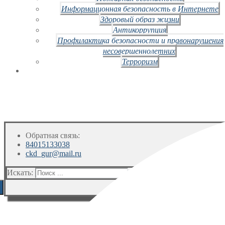
Информационная безопасность в Интернете
Здоровый образ жизни
Антикоррупция
Профилактика безопасности и правонарушения
несовершеннолетних
Терроризм
Обратная связь:
84015133038
ckd_gur@mail.ru
Искать: