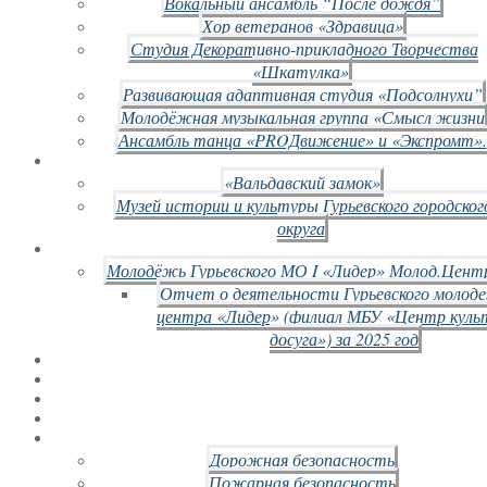
Вокальный ансамбль “После дождя”
Хор ветеранов «Здравица»
Студия Декоративно-прикладного Творчества
«Шкатулка»
Развивающая адаптивная студия «Подсолнухи”
Молодёжная музыкальная группа «Смысл жизни
Ансамбль танца «PROДвижение» и «Экспромт».
«Вальдавский замок»
Музей истории и культуры Гурьевского городског
округа
Молодёжь Гурьевского МО I «Лидер» Молод.Цент
Отчет о деятельности Гурьевского молод
центра «Лидер» (филиал МБУ «Центр куль
досуга») за 2025 год
Дорожная безопасность
Пожарная безопасность