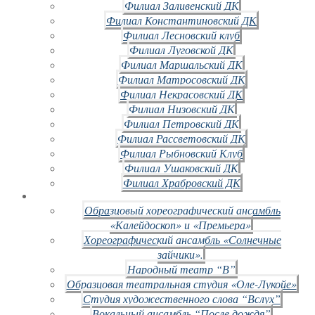
Филиал Заливенский ДК
Филиал Константиновский ДК
Филиал Лесновский клуб
Филиал Луговской ДК
Филиал Маршальский ДК
Филиал Матросовский ДК
Филиал Некрасовский ДК
Филиал Низовский ДК
Филиал Петровский ДК
Филиал Рассветовский ДК
Филиал Рыбновский Клуб
Филиал Ушаковский ДК
Филиал Храбровский ДК
Образцовый хореографический ансамбль
«Калейдоскоп» и «Премьера»
Хореографический ансамбль «Солнечные
зайчики».
Народный театр “В”
Образцовая театральная студия «Оле-Лукойе»
Студия художественного слова “Вслух”
Вокальный ансамбль “После дождя”