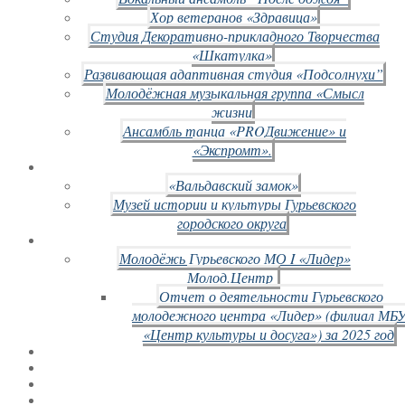
Хор ветеранов «Здравица»
Студия Декоративно-прикладного Творчества
«Шкатулка»
Развивающая адаптивная студия «Подсолнухи”
Молодёжная музыкальная группа «Смысл
жизни
Ансамбль танца «PROДвижение» и
«Экспромт».
«Вальдавский замок»
Музей истории и культуры Гурьевского
городского округа
Молодёжь Гурьевского МО I «Лидер»
Молод.Центр
Отчет о деятельности Гурьевского
молодежного центра «Лидер» (филиал МБ
«Центр культуры и досуга») за 2025 год