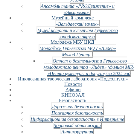
Ансамбль танца «PROДвижение» и
«Экспромт».
Музейный комплекс
«Вальдавский замок»
Музей истории и культуры Гурьевского
городского округа
Молодёжь МБУ ЦКД
Молодёжь Гурьевского МО I «Лидер»
Молод.Центр
Отчет о деятельности Гурьевского
молодежного центра «Лидер» (филиал МБ
«Центр культуры и досуга») за 2025 год
Инклюзивная творческая лаборатория «Подсолнухи»
Новости
Афиши
КИНОЗАЛ
Безопасность
Дорожная безопасность
Пожарная безопасность
Информационная безопасность в Интернете
Здоровый образ жизни
Антикоррупция