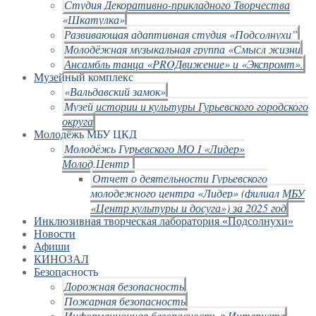
Студия Декоративно-прикладного Творчества
«Шкатулка»
Развивающая адаптивная студия «Подсолнухи”
Молодёжная музыкальная группа «Смысл жизни
Ансамбль танца «PROДвижение» и «Экспромт».
Музейный комплекс
«Вальдавский замок»
Музей истории и культуры Гурьевского городского
округа
Молодёжь МБУ ЦКД
Молодёжь Гурьевского МО I «Лидер»
Молод.Центр
Отчет о деятельности Гурьевского
молодежного центра «Лидер» (филиал МБУ
«Центр культуры и досуга») за 2025 год
Инклюзивная творческая лаборатория «Подсолнухи»
Новости
Афиши
КИНОЗАЛ
Безопасность
Дорожная безопасность
Пожарная безопасность
Информационная безопасность в Интернете