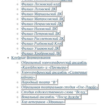
Филиал Лесновский клуб
Филиал Луговской ДК
Филиал Маршальский ДК
Филиал Матросовский ДК
Филиал Некрасовский ДК
Филиал Низовский ДК
Филиал Петровский ДК
Филиал Рассветовский ДК
Филиал Рыбновский Клуб
Филиал Ушаковский ДК
Филиал Храбровский ДК
Клубные формирования
Образцовый хореографический ансамбль
«Калейдоскоп» и «Премьера»
Хореографический ансамбль «Солнечные
зайчики».
Народный театр “В”
Образцовая театральная студия «Оле-Лукойе»
Студия художественного слова “Вслух”
Вокальный ансамбль “После дождя”
Хор ветеранов «Здравица»