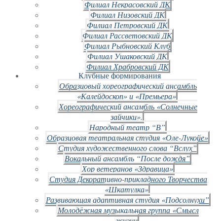
Филиал Некрасовский ДК
Филиал Низовский ДК
Филиал Петровский ДК
Филиал Рассветовский ДК
Филиал Рыбновский Клуб
Филиал Ушаковский ДК
Филиал Храбровский ДК
Клубные формирования
Образцовый хореографический ансамбль
«Калейдоскоп» и «Премьера»
Хореографический ансамбль «Солнечные
зайчики».
Народный театр “В”
Образцовая театральная студия «Оле-Лукойе»
Студия художественного слова “Вслух”
Вокальный ансамбль “После дождя”
Хор ветеранов «Здравица»
Студия Декоративно-прикладного Творчества
«Шкатулка»
Развивающая адаптивная студия «Подсолнухи”
Молодёжная музыкальная группа «Смысл
жизни