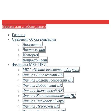
Версия для слабовидящих
Главная
Сведения об организации
Документы
Достижения
История
Вопрос/ответ
Филиалы МБУ ЦКД
МБУ «Центр культуры и досуга»
Филиал Апрелевский ДК
Филиал Большеисаковский ДК
Филиал Добринский ДК
Филиал Заливенский ДК
Филиал Константиновский ДК
Филиал Лесновский клуб
Филиал Луговской ДК