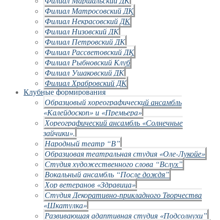
Филиал Маршальский ДК
Филиал Матросовский ДК
Филиал Некрасовский ДК
Филиал Низовский ДК
Филиал Петровский ДК
Филиал Рассветовский ДК
Филиал Рыбновский Клуб
Филиал Ушаковский ДК
Филиал Храбровский ДК
Клубные формирования
Образцовый хореографический ансамбль
«Калейдоскоп» и «Премьера»
Хореографический ансамбль «Солнечные
зайчики».
Народный театр “В”
Образцовая театральная студия «Оле-Лукойе»
Студия художественного слова “Вслух”
Вокальный ансамбль “После дождя”
Хор ветеранов «Здравица»
Студия Декоративно-прикладного Творчества
«Шкатулка»
Развивающая адаптивная студия «Подсолнухи”