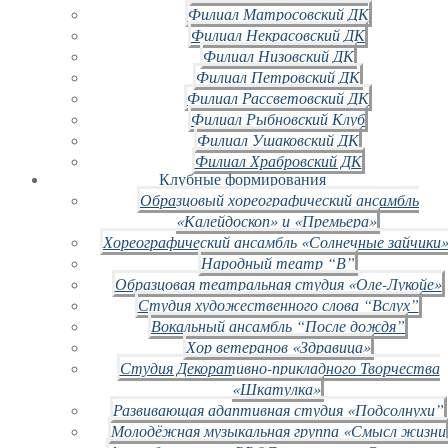
Филиал Матросовский ДК
Филиал Некрасовский ДК
Филиал Низовский ДК
Филиал Петровский ДК
Филиал Рассветовский ДК
Филиал Рыбновский Клуб
Филиал Ушаковский ДК
Филиал Храбровский ДК
Клубные формирования
Образцовый хореографический ансамбль
«Калейдоскоп» и «Премьера»
Хореографический ансамбль «Солнечные зайчики»
Народный театр “В”
Образцовая театральная студия «Оле-Лукойе»
Студия художественного слова “Вслух”
Вокальный ансамбль “После дождя”
Хор ветеранов «Здравица»
Студия Декоративно-прикладного Творчества
«Шкатулка»
Развивающая адаптивная студия «Подсолнухи”
Молодёжная музыкальная группа «Смысл жизни