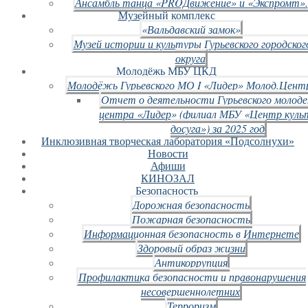
Ансамбль танца «PROДвижение» и «Экспромт».
Музейный комплекс
«Вальдавский замок»
Музей истории и культуры Гурьевского городског
округа
Молодёжь МБУ ЦКД
Молодёжь Гурьевского МО I «Лидер» Молод.Цент
Отчет о деятельности Гурьевского молод
центра «Лидер» (филиал МБУ «Центр куль
досуга») за 2025 год
Инклюзивная творческая лаборатория «Подсолнухи»
Новости
Афиши
КИНОЗАЛ
Безопасность
Дорожная безопасность
Пожарная безопасность
Информационная безопасность в Интернете
Здоровый образ жизни
Антикоррупция
Профилактика безопасности и правонарушения
несовершеннолетних
Терроризм