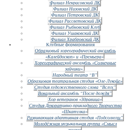
Филиал Некрасовский ДК
Филиал Низовский ДК
Филиал Петровский ДК
Филиал Рассветовский ДК
Филиал Рыбновский Клуб
Филиал Ушаковский ДК
Филиал Храбровский ДК
Клубные формирования
Образцовый хореографический ансамбль
«Калейдоскоп» и «Премьера»
Хореографический ансамбль «Солнечные
зайчики».
Народный театр “В”
Образцовая театральная студия «Оле-Лукойе»
Студия художественного слова “Вслух”
Вокальный ансамбль “После дождя”
Хор ветеранов «Здравица»
Студия Декоративно-прикладного Творчества
«Шкатулка»
Развивающая адаптивная студия «Подсолнухи”
Молодёжная музыкальная группа «Смысл
жизни