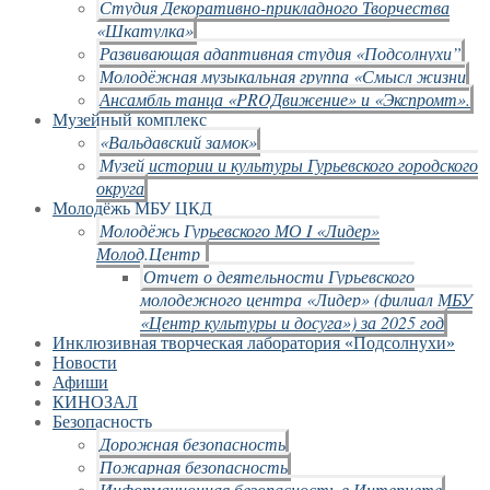
Студия Декоративно-прикладного Творчества
«Шкатулка»
Развивающая адаптивная студия «Подсолнухи”
Молодёжная музыкальная группа «Смысл жизни
Ансамбль танца «PROДвижение» и «Экспромт».
Музейный комплекс
«Вальдавский замок»
Музей истории и культуры Гурьевского городского
округа
Молодёжь МБУ ЦКД
Молодёжь Гурьевского МО I «Лидер»
Молод.Центр
Отчет о деятельности Гурьевского
молодежного центра «Лидер» (филиал МБУ
«Центр культуры и досуга») за 2025 год
Инклюзивная творческая лаборатория «Подсолнухи»
Новости
Афиши
КИНОЗАЛ
Безопасность
Дорожная безопасность
Пожарная безопасность
Информационная безопасность в Интернете