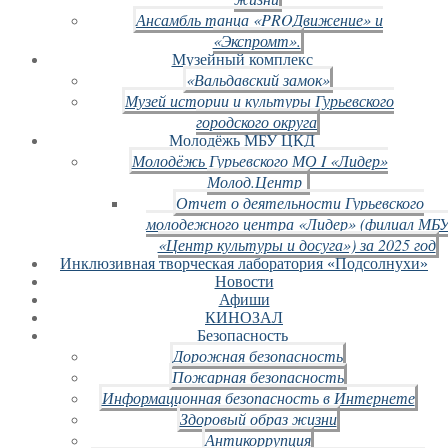
Ансамбль танца «PROДвижение» и
«Экспромт».
Музейный комплекс
«Вальдавский замок»
Музей истории и культуры Гурьевского
городского округа
Молодёжь МБУ ЦКД
Молодёжь Гурьевского МО I «Лидер»
Молод.Центр
Отчет о деятельности Гурьевского
молодежного центра «Лидер» (филиал МБ
«Центр культуры и досуга») за 2025 год
Инклюзивная творческая лаборатория «Подсолнухи»
Новости
Афиши
КИНОЗАЛ
Безопасность
Дорожная безопасность
Пожарная безопасность
Информационная безопасность в Интернете
Здоровый образ жизни
Антикоррупция