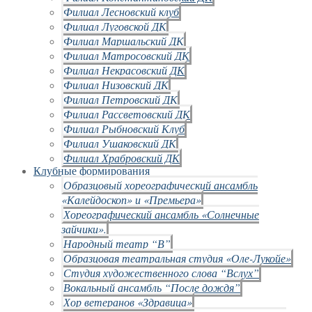
Филиал Лесновский клуб
Филиал Луговской ДК
Филиал Маршальский ДК
Филиал Матросовский ДК
Филиал Некрасовский ДК
Филиал Низовский ДК
Филиал Петровский ДК
Филиал Рассветовский ДК
Филиал Рыбновский Клуб
Филиал Ушаковский ДК
Филиал Храбровский ДК
Клубные формирования
Образцовый хореографический ансамбль
«Калейдоскоп» и «Премьера»
Хореографический ансамбль «Солнечные
зайчики».
Народный театр “В”
Образцовая театральная студия «Оле-Лукойе»
Студия художественного слова “Вслух”
Вокальный ансамбль “После дождя”
Хор ветеранов «Здравица»