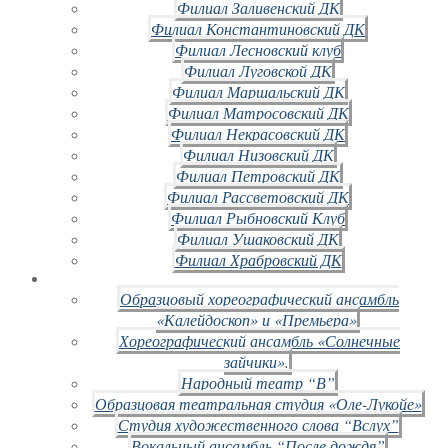
Филиал Заливенский ДК
Филиал Константиновский ДК
Филиал Лесновский клуб
Филиал Луговской ДК
Филиал Маршальский ДК
Филиал Матросовский ДК
Филиал Некрасовский ДК
Филиал Низовский ДК
Филиал Петровский ДК
Филиал Рассветовский ДК
Филиал Рыбновский Клуб
Филиал Ушаковский ДК
Филиал Храбровский ДК
Образцовый хореографический ансамбль
«Калейдоскоп» и «Премьера»
Хореографический ансамбль «Солнечные
зайчики».
Народный театр “В”
Образцовая театральная студия «Оле-Лукойе»
Студия художественного слова “Вслух”
Вокальный ансамбль “После дождя”