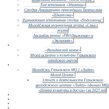
Хор ветеранов «Здравица»
Студия Декоративно-прикладного Творчества
«Шкатулка»
Развивающая адаптивная студия «Подсолнухи”
Молодёжная музыкальная группа «Смысл
жизни
Ансамбль танца «PROДвижение» и
«Экспромт».
«Вальдавский замок»
Музей истории и культуры Гурьевского
городского округа
Молодёжь Гурьевского МО I «Лидер»
Молод.Центр
Отчет о деятельности Гурьевского
молодежного центра «Лидер» (филиал МБ
«Центр культуры и досуга») за 2025 год