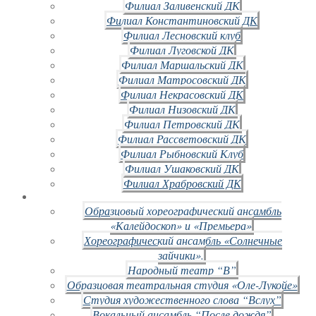
Филиал Заливенский ДК
Филиал Константиновский ДК
Филиал Лесновский клуб
Филиал Луговской ДК
Филиал Маршальский ДК
Филиал Матросовский ДК
Филиал Некрасовский ДК
Филиал Низовский ДК
Филиал Петровский ДК
Филиал Рассветовский ДК
Филиал Рыбновский Клуб
Филиал Ушаковский ДК
Филиал Храбровский ДК
Образцовый хореографический ансамбль
«Калейдоскоп» и «Премьера»
Хореографический ансамбль «Солнечные
зайчики».
Народный театр “В”
Образцовая театральная студия «Оле-Лукойе»
Студия художественного слова “Вслух”
Вокальный ансамбль “После дождя”