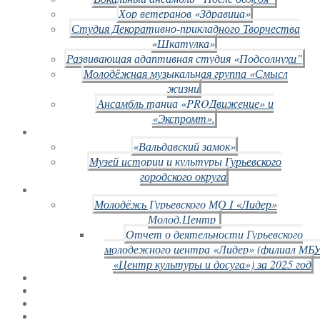
Хор ветеранов «Здравица»
Студия Декоративно-прикладного Творчества
«Шкатулка»
Развивающая адаптивная студия «Подсолнухи”
Молодёжная музыкальная группа «Смысл
жизни
Ансамбль танца «PROДвижение» и
«Экспромт».
«Вальдавский замок»
Музей истории и культуры Гурьевского
городского округа
Молодёжь Гурьевского МО I «Лидер»
Молод.Центр
Отчет о деятельности Гурьевского
молодежного центра «Лидер» (филиал МБ
«Центр культуры и досуга») за 2025 год