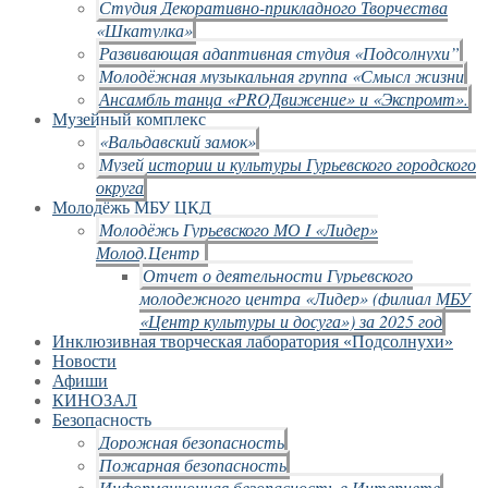
Студия Декоративно-прикладного Творчества
«Шкатулка»
Развивающая адаптивная студия «Подсолнухи”
Молодёжная музыкальная группа «Смысл жизни
Ансамбль танца «PROДвижение» и «Экспромт».
Музейный комплекс
«Вальдавский замок»
Музей истории и культуры Гурьевского городского
округа
Молодёжь МБУ ЦКД
Молодёжь Гурьевского МО I «Лидер»
Молод.Центр
Отчет о деятельности Гурьевского
молодежного центра «Лидер» (филиал МБУ
«Центр культуры и досуга») за 2025 год
Инклюзивная творческая лаборатория «Подсолнухи»
Новости
Афиши
КИНОЗАЛ
Безопасность
Дорожная безопасность
Пожарная безопасность
Информационная безопасность в Интернете