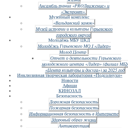
Ансамбль танца «PROДвижение» и
«Экспромт».
Музейный комплекс
«Вальдавский замок»
Музей истории и культуры Гурьевского
городского округа
Молодёжь МБУ ЦКД
Молодёжь Гурьевского МО I «Лидер»
Молод.Центр
Отчет о деятельности Гурьевского
молодежного центра «Лидер» (филиал МБ
«Центр культуры и досуга») за 2025 год
Инклюзивная творческая лаборатория «Подсолнухи»
Новости
Афиши
КИНОЗАЛ
Безопасность
Дорожная безопасность
Пожарная безопасность
Информационная безопасность в Интернете
Здоровый образ жизни
Антикоррупция