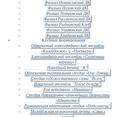
Филиал Некрасовский ДК
Филиал Низовский ДК
Филиал Петровский ДК
Филиал Рассветовский ДК
Филиал Рыбновский Клуб
Филиал Ушаковский ДК
Филиал Храбровский ДК
Клубные формирования
Образцовый хореографический ансамбль
«Калейдоскоп» и «Премьера»
Хореографический ансамбль «Солнечные
зайчики».
Народный театр “В”
Образцовая театральная студия «Оле-Лукойе»
Студия художественного слова “Вслух”
Вокальный ансамбль “После дождя”
Хор ветеранов «Здравица»
Студия Декоративно-прикладного Творчества
«Шкатулка»
Развивающая адаптивная студия «Подсолнухи”
Молодёжная музыкальная группа «Смысл
жизни