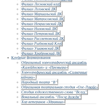
Филиал Лесновский клуб
Филиал Луговской ДК
Филиал Маршальский ДК
Филиал Матросовский ДК
Филиал Некрасовский ДК
Филиал Низовский ДК
Филиал Петровский ДК
Филиал Рассветовский ДК
Филиал Рыбновский Клуб
Филиал Ушаковский ДК
Филиал Храбровский ДК
Клубные формирования
Образцовый хореографический ансамбль
«Калейдоскоп» и «Премьера»
Хореографический ансамбль «Солнечные
зайчики».
Народный театр “В”
Образцовая театральная студия «Оле-Лукойе»
Студия художественного слова “Вслух”
Вокальный ансамбль “После дождя”
Хор ветеранов «Здравица»