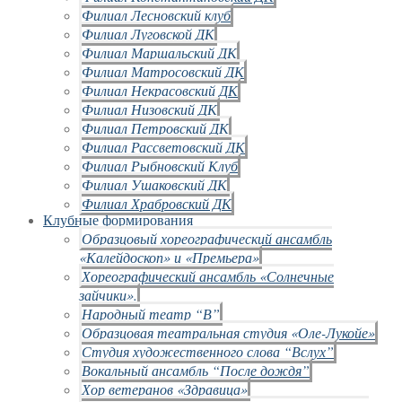
Филиал Лесновский клуб
Филиал Луговской ДК
Филиал Маршальский ДК
Филиал Матросовский ДК
Филиал Некрасовский ДК
Филиал Низовский ДК
Филиал Петровский ДК
Филиал Рассветовский ДК
Филиал Рыбновский Клуб
Филиал Ушаковский ДК
Филиал Храбровский ДК
Клубные формирования
Образцовый хореографический ансамбль
«Калейдоскоп» и «Премьера»
Хореографический ансамбль «Солнечные
зайчики».
Народный театр “В”
Образцовая театральная студия «Оле-Лукойе»
Студия художественного слова “Вслух”
Вокальный ансамбль “После дождя”
Хор ветеранов «Здравица»