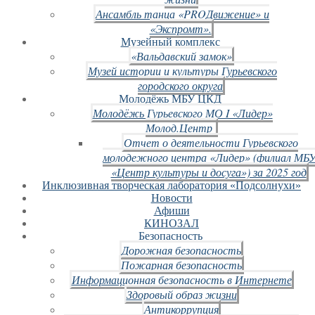
Ансамбль танца «PROДвижение» и
«Экспромт».
Музейный комплекс
«Вальдавский замок»
Музей истории и культуры Гурьевского
городского округа
Молодёжь МБУ ЦКД
Молодёжь Гурьевского МО I «Лидер»
Молод.Центр
Отчет о деятельности Гурьевского
молодежного центра «Лидер» (филиал МБ
«Центр культуры и досуга») за 2025 год
Инклюзивная творческая лаборатория «Подсолнухи»
Новости
Афиши
КИНОЗАЛ
Безопасность
Дорожная безопасность
Пожарная безопасность
Информационная безопасность в Интернете
Здоровый образ жизни
Антикоррупция