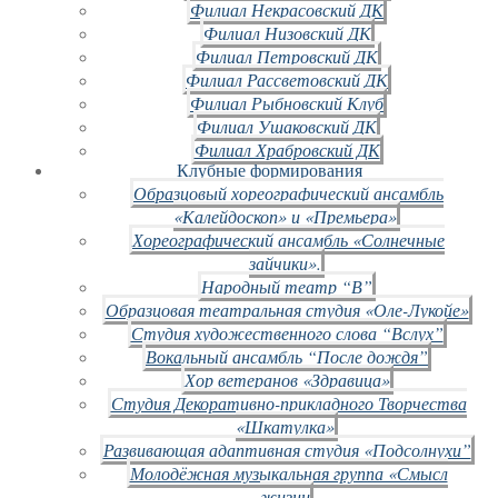
Филиал Некрасовский ДК
Филиал Низовский ДК
Филиал Петровский ДК
Филиал Рассветовский ДК
Филиал Рыбновский Клуб
Филиал Ушаковский ДК
Филиал Храбровский ДК
Клубные формирования
Образцовый хореографический ансамбль
«Калейдоскоп» и «Премьера»
Хореографический ансамбль «Солнечные
зайчики».
Народный театр “В”
Образцовая театральная студия «Оле-Лукойе»
Студия художественного слова “Вслух”
Вокальный ансамбль “После дождя”
Хор ветеранов «Здравица»
Студия Декоративно-прикладного Творчества
«Шкатулка»
Развивающая адаптивная студия «Подсолнухи”
Молодёжная музыкальная группа «Смысл
жизни