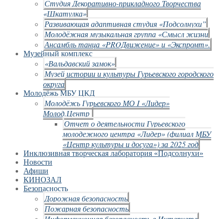
Студия Декоративно-прикладного Творчества
«Шкатулка»
Развивающая адаптивная студия «Подсолнухи”
Молодёжная музыкальная группа «Смысл жизни
Ансамбль танца «PROДвижение» и «Экспромт».
Музейный комплекс
«Вальдавский замок»
Музей истории и культуры Гурьевского городского
округа
Молодёжь МБУ ЦКД
Молодёжь Гурьевского МО I «Лидер»
Молод.Центр
Отчет о деятельности Гурьевского
молодежного центра «Лидер» (филиал МБУ
«Центр культуры и досуга») за 2025 год
Инклюзивная творческая лаборатория «Подсолнухи»
Новости
Афиши
КИНОЗАЛ
Безопасность
Дорожная безопасность
Пожарная безопасность
Информационная безопасность в Интернете