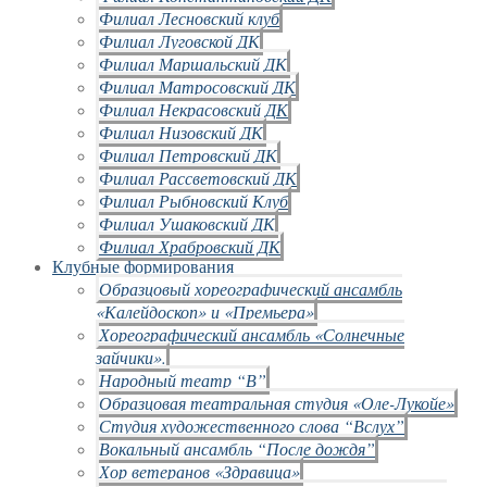
Филиал Лесновский клуб
Филиал Луговской ДК
Филиал Маршальский ДК
Филиал Матросовский ДК
Филиал Некрасовский ДК
Филиал Низовский ДК
Филиал Петровский ДК
Филиал Рассветовский ДК
Филиал Рыбновский Клуб
Филиал Ушаковский ДК
Филиал Храбровский ДК
Клубные формирования
Образцовый хореографический ансамбль
«Калейдоскоп» и «Премьера»
Хореографический ансамбль «Солнечные
зайчики».
Народный театр “В”
Образцовая театральная студия «Оле-Лукойе»
Студия художественного слова “Вслух”
Вокальный ансамбль “После дождя”
Хор ветеранов «Здравица»