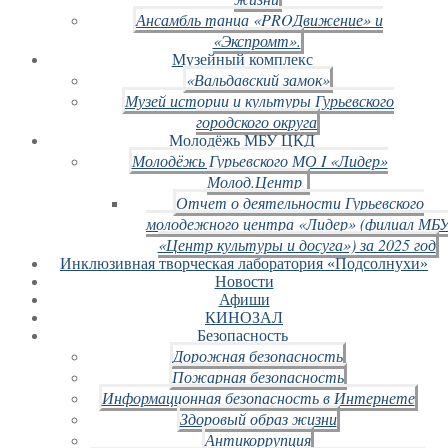
Ансамбль танца «PROДвижение» и
«Экспромт».
Музейный комплекс
«Вальдавский замок»
Музей истории и культуры Гурьевского
городского округа
Молодёжь МБУ ЦКД
Молодёжь Гурьевского МО I «Лидер»
Молод.Центр
Отчет о деятельности Гурьевского
молодежного центра «Лидер» (филиал МБ
«Центр культуры и досуга») за 2025 год
Инклюзивная творческая лаборатория «Подсолнухи»
Новости
Афиши
КИНОЗАЛ
Безопасность
Дорожная безопасность
Пожарная безопасность
Информационная безопасность в Интернете
Здоровый образ жизни
Антикоррупция