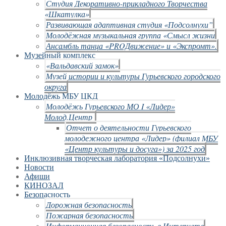
Студия Декоративно-прикладного Творчества
«Шкатулка»
Развивающая адаптивная студия «Подсолнухи”
Молодёжная музыкальная группа «Смысл жизни
Ансамбль танца «PROДвижение» и «Экспромт».
Музейный комплекс
«Вальдавский замок»
Музей истории и культуры Гурьевского городского
округа
Молодёжь МБУ ЦКД
Молодёжь Гурьевского МО I «Лидер»
Молод.Центр
Отчет о деятельности Гурьевского
молодежного центра «Лидер» (филиал МБУ
«Центр культуры и досуга») за 2025 год
Инклюзивная творческая лаборатория «Подсолнухи»
Новости
Афиши
КИНОЗАЛ
Безопасность
Дорожная безопасность
Пожарная безопасность
Информационная безопасность в Интернете