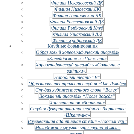
Филиал Некрасовский ДК
Филиал Низовский ДК
Филиал Петровский ДК
Филиал Рассветовский ДК
Филиал Рыбновский Клуб
Филиал Ушаковский ДК
Филиал Храбровский ДК
Клубные формирования
Образцовый хореографический ансамбль
«Калейдоскоп» и «Премьера»
Хореографический ансамбль «Солнечные
зайчики».
Народный театр “В”
Образцовая театральная студия «Оле-Лукойе»
Студия художественного слова “Вслух”
Вокальный ансамбль “После дождя”
Хор ветеранов «Здравица»
Студия Декоративно-прикладного Творчества
«Шкатулка»
Развивающая адаптивная студия «Подсолнухи”
Молодёжная музыкальная группа «Смысл
жизни