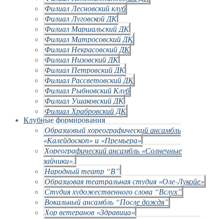
Филиал Лесновский клуб
Филиал Луговской ДК
Филиал Маршальский ДК
Филиал Матросовский ДК
Филиал Некрасовский ДК
Филиал Низовский ДК
Филиал Петровский ДК
Филиал Рассветовский ДК
Филиал Рыбновский Клуб
Филиал Ушаковский ДК
Филиал Храбровский ДК
Клубные формирования
Образцовый хореографический ансамбль
«Калейдоскоп» и «Премьера»
Хореографический ансамбль «Солнечные
зайчики».
Народный театр “В”
Образцовая театральная студия «Оле-Лукойе»
Студия художественного слова “Вслух”
Вокальный ансамбль “После дождя”
Хор ветеранов «Здравица»