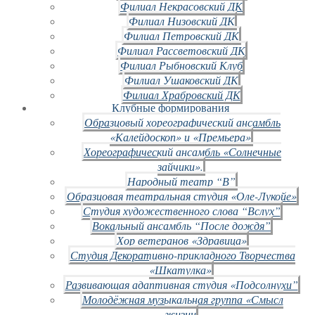
Филиал Некрасовский ДК
Филиал Низовский ДК
Филиал Петровский ДК
Филиал Рассветовский ДК
Филиал Рыбновский Клуб
Филиал Ушаковский ДК
Филиал Храбровский ДК
Клубные формирования
Образцовый хореографический ансамбль
«Калейдоскоп» и «Премьера»
Хореографический ансамбль «Солнечные
зайчики».
Народный театр “В”
Образцовая театральная студия «Оле-Лукойе»
Студия художественного слова “Вслух”
Вокальный ансамбль “После дождя”
Хор ветеранов «Здравица»
Студия Декоративно-прикладного Творчества
«Шкатулка»
Развивающая адаптивная студия «Подсолнухи”
Молодёжная музыкальная группа «Смысл
жизни