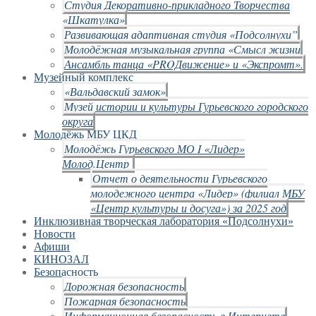
Студия Декоративно-прикладного Творчества
«Шкатулка»
Развивающая адаптивная студия «Подсолнухи”
Молодёжная музыкальная группа «Смысл жизни
Ансамбль танца «PROДвижение» и «Экспромт».
Музейный комплекс
«Вальдавский замок»
Музей истории и культуры Гурьевского городского
округа
Молодёжь МБУ ЦКД
Молодёжь Гурьевского МО I «Лидер»
Молод.Центр
Отчет о деятельности Гурьевского
молодежного центра «Лидер» (филиал МБУ
«Центр культуры и досуга») за 2025 год
Инклюзивная творческая лаборатория «Подсолнухи»
Новости
Афиши
КИНОЗАЛ
Безопасность
Дорожная безопасность
Пожарная безопасность
Информационная безопасность в Интернете