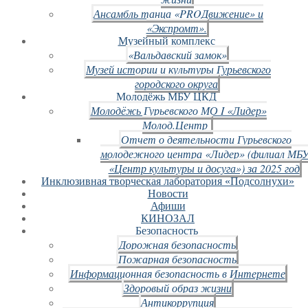
Ансамбль танца «PROДвижение» и
«Экспромт».
Музейный комплекс
«Вальдавский замок»
Музей истории и культуры Гурьевского
городского округа
Молодёжь МБУ ЦКД
Молодёжь Гурьевского МО I «Лидер»
Молод.Центр
Отчет о деятельности Гурьевского
молодежного центра «Лидер» (филиал МБ
«Центр культуры и досуга») за 2025 год
Инклюзивная творческая лаборатория «Подсолнухи»
Новости
Афиши
КИНОЗАЛ
Безопасность
Дорожная безопасность
Пожарная безопасность
Информационная безопасность в Интернете
Здоровый образ жизни
Антикоррупция