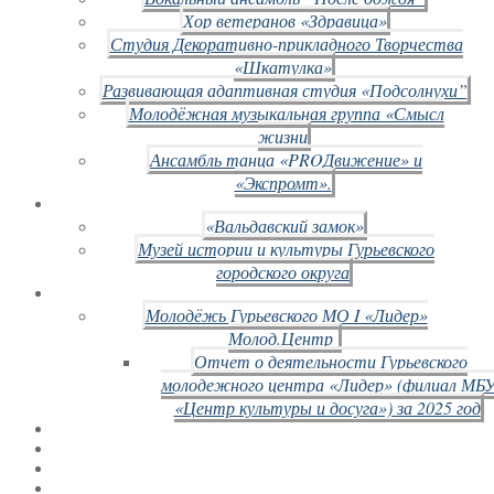
Хор ветеранов «Здравица»
Студия Декоративно-прикладного Творчества
«Шкатулка»
Развивающая адаптивная студия «Подсолнухи”
Молодёжная музыкальная группа «Смысл
жизни
Ансамбль танца «PROДвижение» и
«Экспромт».
«Вальдавский замок»
Музей истории и культуры Гурьевского
городского округа
Молодёжь Гурьевского МО I «Лидер»
Молод.Центр
Отчет о деятельности Гурьевского
молодежного центра «Лидер» (филиал МБ
«Центр культуры и досуга») за 2025 год