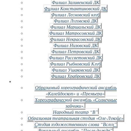
Филиал Заливенский ДК
Филиал Константиновский ДК
Филиал Лесновский клуб
Филиал Луговской ДК
Филиал Маршальский ДК
Филиал Матросовский ДК
Филиал Некрасовский ДК
Филиал Низовский ДК
Филиал Петровский ДК
Филиал Рассветовский ДК
Филиал Рыбновский Клуб
Филиал Ушаковский ДК
Филиал Храбровский ДК
Образцовый хореографический ансамбль
«Калейдоскоп» и «Премьера»
Хореографический ансамбль «Солнечные
зайчики».
Народный театр “В”
Образцовая театральная студия «Оле-Лукойе»
Студия художественного слова “Вслух”
Вокальный ансамбль “После дождя”