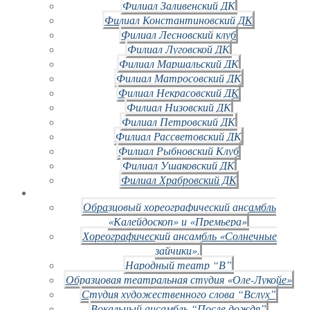
Филиал Заливенский ДК
Филиал Константиновский ДК
Филиал Лесновский клуб
Филиал Луговской ДК
Филиал Маршальский ДК
Филиал Матросовский ДК
Филиал Некрасовский ДК
Филиал Низовский ДК
Филиал Петровский ДК
Филиал Рассветовский ДК
Филиал Рыбновский Клуб
Филиал Ушаковский ДК
Филиал Храбровский ДК
Образцовый хореографический ансамбль
«Калейдоскоп» и «Премьера»
Хореографический ансамбль «Солнечные
зайчики».
Народный театр “В”
Образцовая театральная студия «Оле-Лукойе»
Студия художественного слова “Вслух”
Вокальный ансамбль “После дождя”