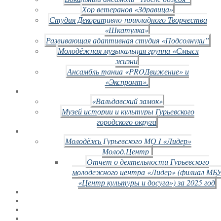
Хор ветеранов «Здравица»
Студия Декоративно-прикладного Творчества
«Шкатулка»
Развивающая адаптивная студия «Подсолнухи”
Молодёжная музыкальная группа «Смысл
жизни
Ансамбль танца «PROДвижение» и
«Экспромт».
«Вальдавский замок»
Музей истории и культуры Гурьевского
городского округа
Молодёжь Гурьевского МО I «Лидер»
Молод.Центр
Отчет о деятельности Гурьевского
молодежного центра «Лидер» (филиал МБ
«Центр культуры и досуга») за 2025 год