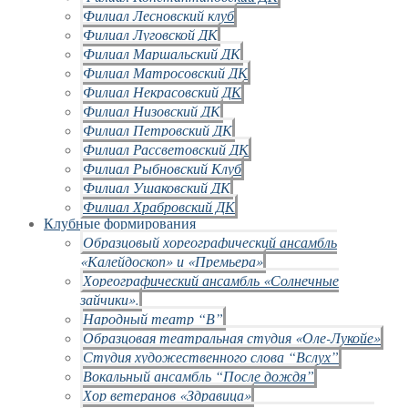
Филиал Лесновский клуб
Филиал Луговской ДК
Филиал Маршальский ДК
Филиал Матросовский ДК
Филиал Некрасовский ДК
Филиал Низовский ДК
Филиал Петровский ДК
Филиал Рассветовский ДК
Филиал Рыбновский Клуб
Филиал Ушаковский ДК
Филиал Храбровский ДК
Клубные формирования
Образцовый хореографический ансамбль
«Калейдоскоп» и «Премьера»
Хореографический ансамбль «Солнечные
зайчики».
Народный театр “В”
Образцовая театральная студия «Оле-Лукойе»
Студия художественного слова “Вслух”
Вокальный ансамбль “После дождя”
Хор ветеранов «Здравица»