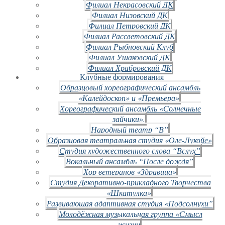
Филиал Некрасовский ДК
Филиал Низовский ДК
Филиал Петровский ДК
Филиал Рассветовский ДК
Филиал Рыбновский Клуб
Филиал Ушаковский ДК
Филиал Храбровский ДК
Клубные формирования
Образцовый хореографический ансамбль
«Калейдоскоп» и «Премьера»
Хореографический ансамбль «Солнечные
зайчики».
Народный театр “В”
Образцовая театральная студия «Оле-Лукойе»
Студия художественного слова “Вслух”
Вокальный ансамбль “После дождя”
Хор ветеранов «Здравица»
Студия Декоративно-прикладного Творчества
«Шкатулка»
Развивающая адаптивная студия «Подсолнухи”
Молодёжная музыкальная группа «Смысл
жизни