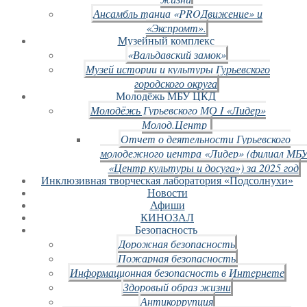
Ансамбль танца «PROДвижение» и
«Экспромт».
Музейный комплекс
«Вальдавский замок»
Музей истории и культуры Гурьевского
городского округа
Молодёжь МБУ ЦКД
Молодёжь Гурьевского МО I «Лидер»
Молод.Центр
Отчет о деятельности Гурьевского
молодежного центра «Лидер» (филиал МБ
«Центр культуры и досуга») за 2025 год
Инклюзивная творческая лаборатория «Подсолнухи»
Новости
Афиши
КИНОЗАЛ
Безопасность
Дорожная безопасность
Пожарная безопасность
Информационная безопасность в Интернете
Здоровый образ жизни
Антикоррупция