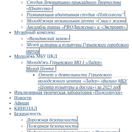
Студия Декоративно-прикладного Творчества
«Шкатулка»
Развивающая адаптивная студия «Подсолнухи”
Молодёжная музыкальная группа «Смысл жизни
Ансамбль танца «PROДвижение» и «Экспромт».
Музейный комплекс
«Вальдавский замок»
Музей истории и культуры Гурьевского городского
округа
Молодёжь МБУ ЦКД
Молодёжь Гурьевского МО I «Лидер»
Молод.Центр
Отчет о деятельности Гурьевского
молодежного центра «Лидер» (филиал МБУ
«Центр культуры и досуга») за 2025 год
Инклюзивная творческая лаборатория «Подсолнухи»
Новости
Афиши
КИНОЗАЛ
Безопасность
Дорожная безопасность
Пожарная безопасность
Информационная безопасность в Интернете