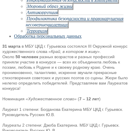
Здоровый образ жизни
Антикоррупция
Профилактика безопасности и правонарушения
несовершеннолетних
Терроризм
Обработка персональных данных
31 марта
в МБУ ЦКД г. Гурьевска состоялся III Окружной конкурс
художественного слова
«Край, в котором я живу»
.
Около
50 человек
разных возрастов и разных профессий
приняли участие в конкурсе — всех их объединила любовь к
поэзии, любовь к Родине и к своему родному краю. Очень
проникновенно, талантливо, искренне звучали прекрасные
стихотворения советских и русских поэтов со сцены. Жюри было
нелегко определить победителей. Представляем вам Лауреатов
конкурса!
Номинация
«Художественное слово»
(
7 – 12 лет
)
Лауреат 1 степени: Богданова Екатерина МБУ ЦКД г. Гурьевск.
Руководитель Русских Ю.В.
Лауреаты 2 степени: Дзюба Екатерина. МБУ ЦКД г. Гурьевск.
Руководитель Русских Ю. В.