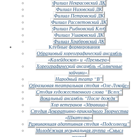
Филиал Некрасовский ДК
Филиал Низовский ДК
Филиал Петровский ДК
Филиал Рассветовский ДК
Филиал Рыбновский Клуб
Филиал Ушаковский ДК
Филиал Храбровский ДК
Клубные формирования
Образцовый хореографический ансамбль
«Калейдоскоп» и «Премьера»
Хореографический ансамбль «Солнечные
зайчики».
Народный театр “В”
Образцовая театральная студия «Оле-Лукойе»
Студия художественного слова “Вслух”
Вокальный ансамбль “После дождя”
Хор ветеранов «Здравица»
Студия Декоративно-прикладного Творчества
«Шкатулка»
Развивающая адаптивная студия «Подсолнухи”
Молодёжная музыкальная группа «Смысл
жизни