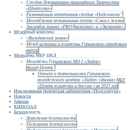
Студия Декоративно-прикладного Творчества
«Шкатулка»
Развивающая адаптивная студия «Подсолнухи”
Молодёжная музыкальная группа «Смысл жизни
Ансамбль танца «PROДвижение» и «Экспромт».
Музейный комплекс
«Вальдавский замок»
Музей истории и культуры Гурьевского городского
округа
Молодёжь МБУ ЦКД
Молодёжь Гурьевского МО I «Лидер»
Молод.Центр
Отчет о деятельности Гурьевского
молодежного центра «Лидер» (филиал МБУ
«Центр культуры и досуга») за 2025 год
Инклюзивная творческая лаборатория «Подсолнухи»
Новости
Афиши
КИНОЗАЛ
Безопасность
Дорожная безопасность
Пожарная безопасность
Информационная безопасность в Интернете