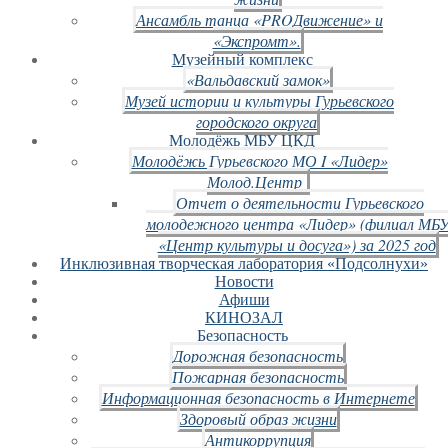
Ансамбль танца «PROДвижение» и
«Экспромт».
Музейный комплекс
«Вальдавский замок»
Музей истории и культуры Гурьевского
городского округа
Молодёжь МБУ ЦКД
Молодёжь Гурьевского МО I «Лидер»
Молод.Центр
Отчет о деятельности Гурьевского
молодежного центра «Лидер» (филиал МБ
«Центр культуры и досуга») за 2025 год
Инклюзивная творческая лаборатория «Подсолнухи»
Новости
Афиши
КИНОЗАЛ
Безопасность
Дорожная безопасность
Пожарная безопасность
Информационная безопасность в Интернете
Здоровый образ жизни
Антикоррупция