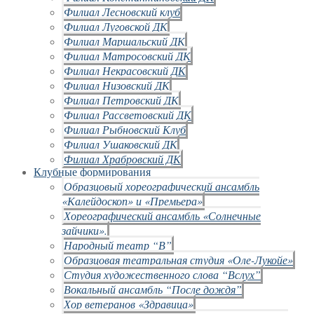
Филиал Лесновский клуб
Филиал Луговской ДК
Филиал Маршальский ДК
Филиал Матросовский ДК
Филиал Некрасовский ДК
Филиал Низовский ДК
Филиал Петровский ДК
Филиал Рассветовский ДК
Филиал Рыбновский Клуб
Филиал Ушаковский ДК
Филиал Храбровский ДК
Клубные формирования
Образцовый хореографический ансамбль
«Калейдоскоп» и «Премьера»
Хореографический ансамбль «Солнечные
зайчики».
Народный театр “В”
Образцовая театральная студия «Оле-Лукойе»
Студия художественного слова “Вслух”
Вокальный ансамбль “После дождя”
Хор ветеранов «Здравица»