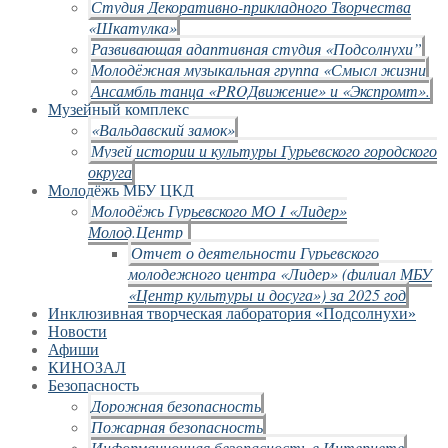
Студия Декоративно-прикладного Творчества
«Шкатулка»
Развивающая адаптивная студия «Подсолнухи”
Молодёжная музыкальная группа «Смысл жизни
Ансамбль танца «PROДвижение» и «Экспромт».
Музейный комплекс
«Вальдавский замок»
Музей истории и культуры Гурьевского городского
округа
Молодёжь МБУ ЦКД
Молодёжь Гурьевского МО I «Лидер»
Молод.Центр
Отчет о деятельности Гурьевского
молодежного центра «Лидер» (филиал МБУ
«Центр культуры и досуга») за 2025 год
Инклюзивная творческая лаборатория «Подсолнухи»
Новости
Афиши
КИНОЗАЛ
Безопасность
Дорожная безопасность
Пожарная безопасность
Информационная безопасность в Интернете