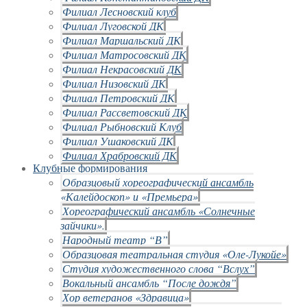
Филиал Лесновский клуб
Филиал Луговской ДК
Филиал Маршальский ДК
Филиал Матросовский ДК
Филиал Некрасовский ДК
Филиал Низовский ДК
Филиал Петровский ДК
Филиал Рассветовский ДК
Филиал Рыбновский Клуб
Филиал Ушаковский ДК
Филиал Храбровский ДК
Клубные формирования
Образцовый хореографический ансамбль
«Калейдоскоп» и «Премьера»
Хореографический ансамбль «Солнечные
зайчики».
Народный театр “В”
Образцовая театральная студия «Оле-Лукойе»
Студия художественного слова “Вслух”
Вокальный ансамбль “После дождя”
Хор ветеранов «Здравица»