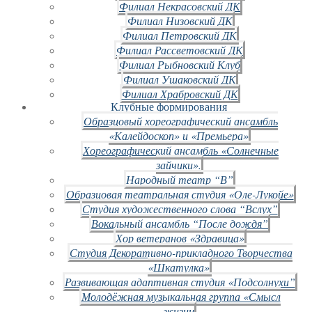
Филиал Некрасовский ДК
Филиал Низовский ДК
Филиал Петровский ДК
Филиал Рассветовский ДК
Филиал Рыбновский Клуб
Филиал Ушаковский ДК
Филиал Храбровский ДК
Клубные формирования
Образцовый хореографический ансамбль
«Калейдоскоп» и «Премьера»
Хореографический ансамбль «Солнечные
зайчики».
Народный театр “В”
Образцовая театральная студия «Оле-Лукойе»
Студия художественного слова “Вслух”
Вокальный ансамбль “После дождя”
Хор ветеранов «Здравица»
Студия Декоративно-прикладного Творчества
«Шкатулка»
Развивающая адаптивная студия «Подсолнухи”
Молодёжная музыкальная группа «Смысл
жизни