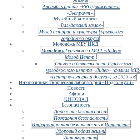
Ансамбль танца «PROДвижение» и
«Экспромт».
Музейный комплекс
«Вальдавский замок»
Музей истории и культуры Гурьевского
городского округа
Молодёжь МБУ ЦКД
Молодёжь Гурьевского МО I «Лидер»
Молод.Центр
Отчет о деятельности Гурьевского
молодежного центра «Лидер» (филиал МБ
«Центр культуры и досуга») за 2025 год
Инклюзивная творческая лаборатория «Подсолнухи»
Новости
Афиши
КИНОЗАЛ
Безопасность
Дорожная безопасность
Пожарная безопасность
Информационная безопасность в Интернете
Здоровый образ жизни
Антикоррупция