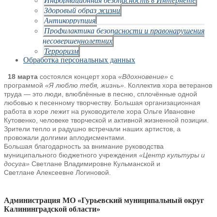
Здоровый образ жизни
Антикоррупция
Профилактика безопасности и правонарушения
несовершеннолетних
Терроризм
Обработка персональных данных
18 марта
состоялся концерт хора
«Вдохновение»
с
программой
«Я люблю
тебя, жизнь»
. Коллектив хора ветеранов
труда — это люди, влюблённые в
песню, сплочённые одной
любовью к песенному творчеству. Большая
организационная
работа в хоре лежит на руководителе хора Ольге
Ивановне
Кутовенко, человеке творческой и активной жизненной
позиции.
Зрители тепло и радушно встречали наших артистов, а
провожали долгими аплодисментами.
Большая благодарность за внимание руководства
муниципального бюджетного учреждения
«Центр
культуры и
досуга»
Светлане Владимировне Кульманской и
Светлане Алексеевне Логиновой.
Администрация МО «Гурьевский муниципальный округ
Калининградской области»