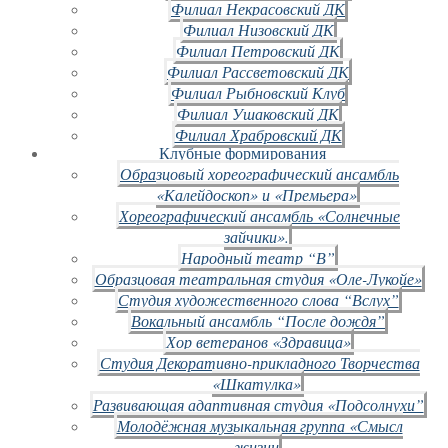
Филиал Некрасовский ДК
Филиал Низовский ДК
Филиал Петровский ДК
Филиал Рассветовский ДК
Филиал Рыбновский Клуб
Филиал Ушаковский ДК
Филиал Храбровский ДК
Клубные формирования
Образцовый хореографический ансамбль
«Калейдоскоп» и «Премьера»
Хореографический ансамбль «Солнечные
зайчики».
Народный театр “В”
Образцовая театральная студия «Оле-Лукойе»
Студия художественного слова “Вслух”
Вокальный ансамбль “После дождя”
Хор ветеранов «Здравица»
Студия Декоративно-прикладного Творчества
«Шкатулка»
Развивающая адаптивная студия «Подсолнухи”
Молодёжная музыкальная группа «Смысл
жизни