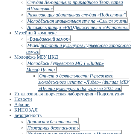
Студия Декоративно-прикладного Творчества
«Шкатулка»
Развивающая адаптивная студия «Подсолнухи”
Молодёжная музыкальная группа «Смысл жизни
Ансамбль танца «PROДвижение» и «Экспромт».
Музейный комплекс
«Вальдавский замок»
Музей истории и культуры Гурьевского городского
округа
Молодёжь МБУ ЦКД
Молодёжь Гурьевского МО I «Лидер»
Молод.Центр
Отчет о деятельности Гурьевского
молодежного центра «Лидер» (филиал МБУ
«Центр культуры и досуга») за 2025 год
Инклюзивная творческая лаборатория «Подсолнухи»
Новости
Афиши
КИНОЗАЛ
Безопасность
Дорожная безопасность
Пожарная безопасность
Информационная безопасность в Интернете