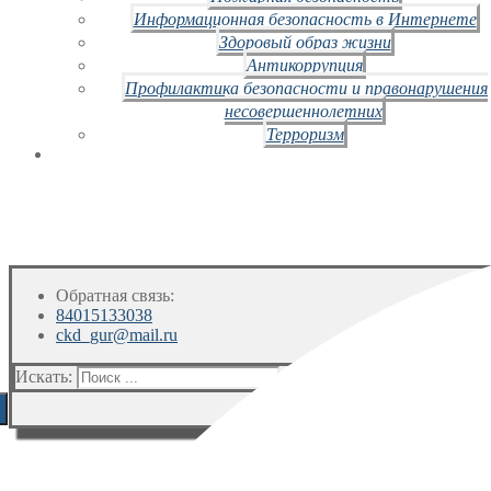
Информационная безопасность в Интернете
Здоровый образ жизни
Антикоррупция
Профилактика безопасности и правонарушения
несовершеннолетних
Терроризм
Обратная связь:
84015133038
ckd_gur@mail.ru
Искать: