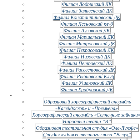
Филиал Добринский ДК
Филиал Заливенский ДК
Филиал Константиновский ДК
Филиал Лесновский клуб
Филиал Луговской ДК
Филиал Маршальский ДК
Филиал Матросовский ДК
Филиал Некрасовский ДК
Филиал Низовский ДК
Филиал Петровский ДК
Филиал Рассветовский ДК
Филиал Рыбновский Клуб
Филиал Ушаковский ДК
Филиал Храбровский ДК
Образцовый хореографический ансамбль
«Калейдоскоп» и «Премьера»
Хореографический ансамбль «Солнечные зайчики»
Народный театр “В”
Образцовая театральная студия «Оле-Лукойе»
Студия художественного слова “Вслух”