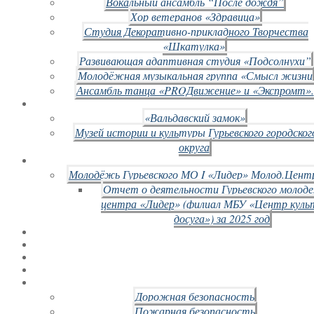
Вокальный ансамбль “После дождя”
Хор ветеранов «Здравица»
Студия Декоративно-прикладного Творчества
«Шкатулка»
Развивающая адаптивная студия «Подсолнухи”
Молодёжная музыкальная группа «Смысл жизни
Ансамбль танца «PROДвижение» и «Экспромт».
«Вальдавский замок»
Музей истории и культуры Гурьевского городског
округа
Молодёжь Гурьевского МО I «Лидер» Молод.Цент
Отчет о деятельности Гурьевского молод
центра «Лидер» (филиал МБУ «Центр куль
досуга») за 2025 год
Дорожная безопасность
Пожарная безопасность