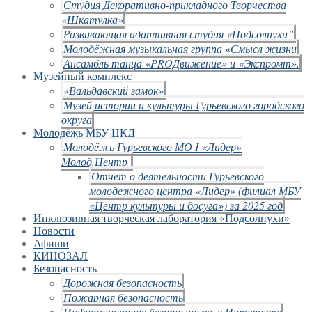
Студия Декоративно-прикладного Творчества
«Шкатулка»
Развивающая адаптивная студия «Подсолнухи”
Молодёжная музыкальная группа «Смысл жизни
Ансамбль танца «PROДвижение» и «Экспромт».
Музейный комплекс
«Вальдавский замок»
Музей истории и культуры Гурьевского городского
округа
Молодёжь МБУ ЦКД
Молодёжь Гурьевского МО I «Лидер»
Молод.Центр
Отчет о деятельности Гурьевского
молодежного центра «Лидер» (филиал МБУ
«Центр культуры и досуга») за 2025 год
Инклюзивная творческая лаборатория «Подсолнухи»
Новости
Афиши
КИНОЗАЛ
Безопасность
Дорожная безопасность
Пожарная безопасность
Информационная безопасность в Интернете