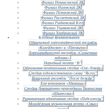
Филиал Некрасовский ДК
Филиал Низовский ДК
Филиал Петровский ДК
Филиал Рассветовский ДК
Филиал Рыбновский Клуб
Филиал Ушаковский ДК
Филиал Храбровский ДК
Клубные формирования
Образцовый хореографический ансамбль
«Калейдоскоп» и «Премьера»
Хореографический ансамбль «Солнечные
зайчики».
Народный театр “В”
Образцовая театральная студия «Оле-Лукойе»
Студия художественного слова “Вслух”
Вокальный ансамбль “После дождя”
Хор ветеранов «Здравица»
Студия Декоративно-прикладного Творчества
«Шкатулка»
Развивающая адаптивная студия «Подсолнухи”
Молодёжная музыкальная группа «Смысл
жизни