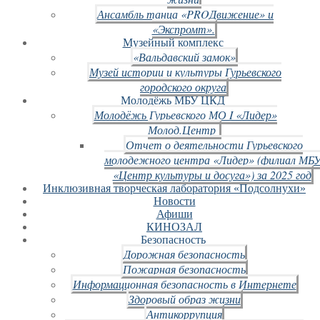
Ансамбль танца «PROДвижение» и
«Экспромт».
Музейный комплекс
«Вальдавский замок»
Музей истории и культуры Гурьевского
городского округа
Молодёжь МБУ ЦКД
Молодёжь Гурьевского МО I «Лидер»
Молод.Центр
Отчет о деятельности Гурьевского
молодежного центра «Лидер» (филиал МБ
«Центр культуры и досуга») за 2025 год
Инклюзивная творческая лаборатория «Подсолнухи»
Новости
Афиши
КИНОЗАЛ
Безопасность
Дорожная безопасность
Пожарная безопасность
Информационная безопасность в Интернете
Здоровый образ жизни
Антикоррупция