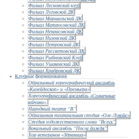
Филиал Лесновский клуб
Филиал Луговской ДК
Филиал Маршальский ДК
Филиал Матросовский ДК
Филиал Некрасовский ДК
Филиал Низовский ДК
Филиал Петровский ДК
Филиал Рассветовский ДК
Филиал Рыбновский Клуб
Филиал Ушаковский ДК
Филиал Храбровский ДК
Клубные формирования
Образцовый хореографический ансамбль
«Калейдоскоп» и «Премьера»
Хореографический ансамбль «Солнечные
зайчики».
Народный театр “В”
Образцовая театральная студия «Оле-Лукойе»
Студия художественного слова “Вслух”
Вокальный ансамбль “После дождя”
Хор ветеранов «Здравица»