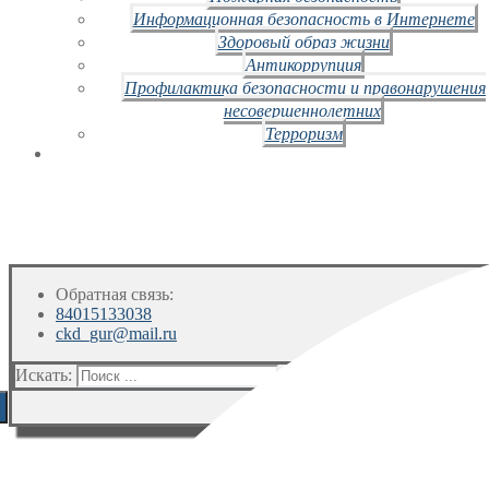
Информационная безопасность в Интернете
Здоровый образ жизни
Антикоррупция
Профилактика безопасности и правонарушения
несовершеннолетних
Терроризм
Обратная связь:
84015133038
ckd_gur@mail.ru
Искать: