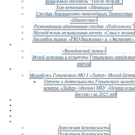
Вокальный ансамбль “После дождя”
Хор ветеранов «Здравица»
Студия Декоративно-прикладного Творчества
«Шкатулка»
Развивающая адаптивная студия «Подсолнухи”
Молодёжная музыкальная группа «Смысл жизни
Ансамбль танца «PROДвижение» и «Экспромт».
«Вальдавский замок»
Музей истории и культуры Гурьевского городског
округа
Молодёжь Гурьевского МО I «Лидер» Молод.Цент
Отчет о деятельности Гурьевского молод
центра «Лидер» (филиал МБУ «Центр куль
досуга») за 2025 год
Дорожная безопасность
Пожарная безопасность