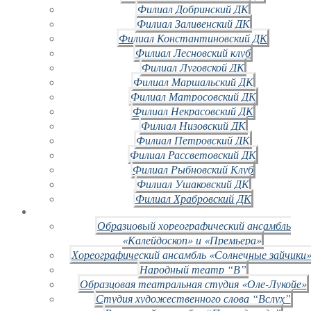
Филиал Добринский ДК
Филиал Заливенский ДК
Филиал Константиновский ДК
Филиал Лесновский клуб
Филиал Луговской ДК
Филиал Маршальский ДК
Филиал Матросовский ДК
Филиал Некрасовский ДК
Филиал Низовский ДК
Филиал Петровский ДК
Филиал Рассветовский ДК
Филиал Рыбновский Клуб
Филиал Ушаковский ДК
Филиал Храбровский ДК
Образцовый хореографический ансамбль
«Калейдоскоп» и «Премьера»
Хореографический ансамбль «Солнечные зайчики»
Народный театр “В”
Образцовая театральная студия «Оле-Лукойе»
Студия художественного слова “Вслух”