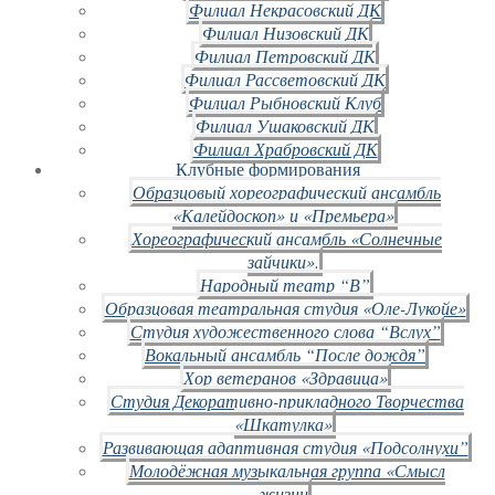
Филиал Некрасовский ДК
Филиал Низовский ДК
Филиал Петровский ДК
Филиал Рассветовский ДК
Филиал Рыбновский Клуб
Филиал Ушаковский ДК
Филиал Храбровский ДК
Клубные формирования
Образцовый хореографический ансамбль
«Калейдоскоп» и «Премьера»
Хореографический ансамбль «Солнечные
зайчики».
Народный театр “В”
Образцовая театральная студия «Оле-Лукойе»
Студия художественного слова “Вслух”
Вокальный ансамбль “После дождя”
Хор ветеранов «Здравица»
Студия Декоративно-прикладного Творчества
«Шкатулка»
Развивающая адаптивная студия «Подсолнухи”
Молодёжная музыкальная группа «Смысл
жизни