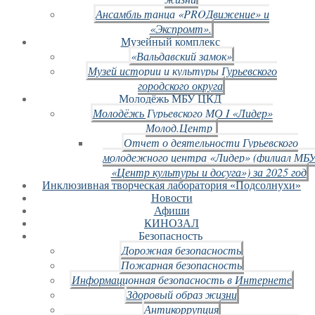
Ансамбль танца «PROДвижение» и
«Экспромт».
Музейный комплекс
«Вальдавский замок»
Музей истории и культуры Гурьевского
городского округа
Молодёжь МБУ ЦКД
Молодёжь Гурьевского МО I «Лидер»
Молод.Центр
Отчет о деятельности Гурьевского
молодежного центра «Лидер» (филиал МБ
«Центр культуры и досуга») за 2025 год
Инклюзивная творческая лаборатория «Подсолнухи»
Новости
Афиши
КИНОЗАЛ
Безопасность
Дорожная безопасность
Пожарная безопасность
Информационная безопасность в Интернете
Здоровый образ жизни
Антикоррупция