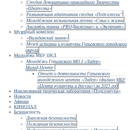
Студия Декоративно-прикладного Творчества
«Шкатулка»
Развивающая адаптивная студия «Подсолнухи”
Молодёжная музыкальная группа «Смысл жизни
Ансамбль танца «PROДвижение» и «Экспромт».
Музейный комплекс
«Вальдавский замок»
Музей истории и культуры Гурьевского городского
округа
Молодёжь МБУ ЦКД
Молодёжь Гурьевского МО I «Лидер»
Молод.Центр
Отчет о деятельности Гурьевского
молодежного центра «Лидер» (филиал МБУ
«Центр культуры и досуга») за 2025 год
Инклюзивная творческая лаборатория «Подсолнухи»
Новости
Афиши
КИНОЗАЛ
Безопасность
Дорожная безопасность
Пожарная безопасность
Информационная безопасность в Интернете