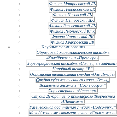
Филиал Матросовский ДК
Филиал Некрасовский ДК
Филиал Низовский ДК
Филиал Петровский ДК
Филиал Рассветовский ДК
Филиал Рыбновский Клуб
Филиал Ушаковский ДК
Филиал Храбровский ДК
Клубные формирования
Образцовый хореографический ансамбль
«Калейдоскоп» и «Премьера»
Хореографический ансамбль «Солнечные зайчики»
Народный театр “В”
Образцовая театральная студия «Оле-Лукойе»
Студия художественного слова “Вслух”
Вокальный ансамбль “После дождя”
Хор ветеранов «Здравица»
Студия Декоративно-прикладного Творчества
«Шкатулка»
Развивающая адаптивная студия «Подсолнухи”
Молодёжная музыкальная группа «Смысл жизни