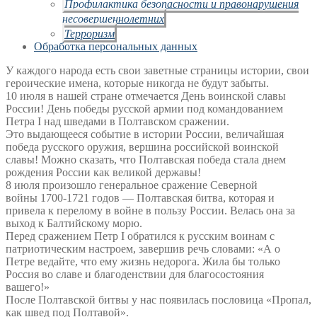
Профилактика безопасности и правонарушения
несовершеннолетних
Терроризм
Обработка персональных данных
У каждого народа есть свои заветные страницы истории, свои
героические имена, которые никогда не будут забыты.
10 июля в нашей стране отмечается День воинской славы
России! День победы русской армии под командованием
Петра I над шведами в Полтавском сражении.
Это выдающееся событие в истории России, величайшая
победа русского оружия, вершина российской воинской
славы! Можно сказать, что Полтавская победа стала днем
рождения России как великой державы!
8 июля произошло генеральное сражение Северной
войны
1700-1721
годов — Полтавская битва, которая и
привела к перелому в войне в пользу России. Велась она за
выход к Балтийскому морю.
Перед сражением Петр I обратился к русским воинам с
патриотическим настроем, завершив речь словами: «А о
Петре ведайте, что ему жизнь недорога. Жила бы только
Россия во славе и благоденствии для благосостояния
вашего!»
После Полтавской битвы у нас появилась пословица «Пропал,
как швед под Полтавой».