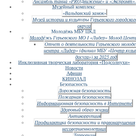
Ансамбль танца «PROДвижение» и «Экспромт».
Музейный комплекс
«Вальдавский замок»
Музей истории и культуры Гурьевского городског
округа
Молодёжь МБУ ЦКД
Молодёжь Гурьевского МО I «Лидер» Молод.Цент
Отчет о деятельности Гурьевского молод
центра «Лидер» (филиал МБУ «Центр куль
досуга») за 2025 год
Инклюзивная творческая лаборатория «Подсолнухи»
Новости
Афиши
КИНОЗАЛ
Безопасность
Дорожная безопасность
Пожарная безопасность
Информационная безопасность в Интернете
Здоровый образ жизни
Антикоррупция
Профилактика безопасности и правонарушения
несовершеннолетних
Терроризм