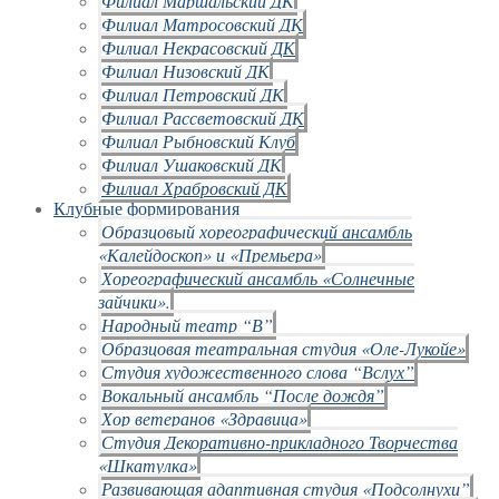
Филиал Маршальский ДК
Филиал Матросовский ДК
Филиал Некрасовский ДК
Филиал Низовский ДК
Филиал Петровский ДК
Филиал Рассветовский ДК
Филиал Рыбновский Клуб
Филиал Ушаковский ДК
Филиал Храбровский ДК
Клубные формирования
Образцовый хореографический ансамбль
«Калейдоскоп» и «Премьера»
Хореографический ансамбль «Солнечные
зайчики».
Народный театр “В”
Образцовая театральная студия «Оле-Лукойе»
Студия художественного слова “Вслух”
Вокальный ансамбль “После дождя”
Хор ветеранов «Здравица»
Студия Декоративно-прикладного Творчества
«Шкатулка»
Развивающая адаптивная студия «Подсолнухи”