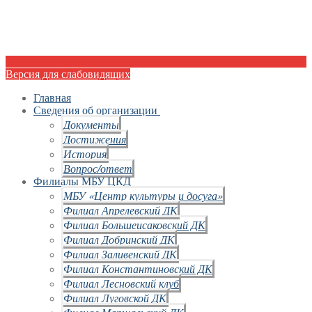
Версия для слабовидящих
Главная
Сведения об организации
Документы
Достижения
История
Вопрос/ответ
Филиалы МБУ ЦКД
МБУ «Центр культуры и досуга»
Филиал Апрелевский ДК
Филиал Большеисаковский ДК
Филиал Добринский ДК
Филиал Заливенский ДК
Филиал Константиновский ДК
Филиал Лесновский клуб
Филиал Луговской ДК