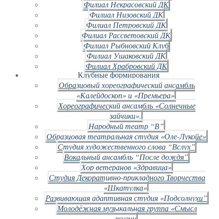
Филиал Некрасовский ДК
Филиал Низовский ДК
Филиал Петровский ДК
Филиал Рассветовский ДК
Филиал Рыбновский Клуб
Филиал Ушаковский ДК
Филиал Храбровский ДК
Клубные формирования
Образцовый хореографический ансамбль
«Калейдоскоп» и «Премьера»
Хореографический ансамбль «Солнечные
зайчики».
Народный театр “В”
Образцовая театральная студия «Оле-Лукойе»
Студия художественного слова “Вслух”
Вокальный ансамбль “После дождя”
Хор ветеранов «Здравица»
Студия Декоративно-прикладного Творчества
«Шкатулка»
Развивающая адаптивная студия «Подсолнухи”
Молодёжная музыкальная группа «Смысл
жизни