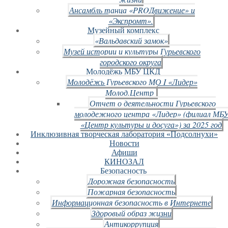
Ансамбль танца «PROДвижение» и
«Экспромт».
Музейный комплекс
«Вальдавский замок»
Музей истории и культуры Гурьевского
городского округа
Молодёжь МБУ ЦКД
Молодёжь Гурьевского МО I «Лидер»
Молод.Центр
Отчет о деятельности Гурьевского
молодежного центра «Лидер» (филиал МБ
«Центр культуры и досуга») за 2025 год
Инклюзивная творческая лаборатория «Подсолнухи»
Новости
Афиши
КИНОЗАЛ
Безопасность
Дорожная безопасность
Пожарная безопасность
Информационная безопасность в Интернете
Здоровый образ жизни
Антикоррупция