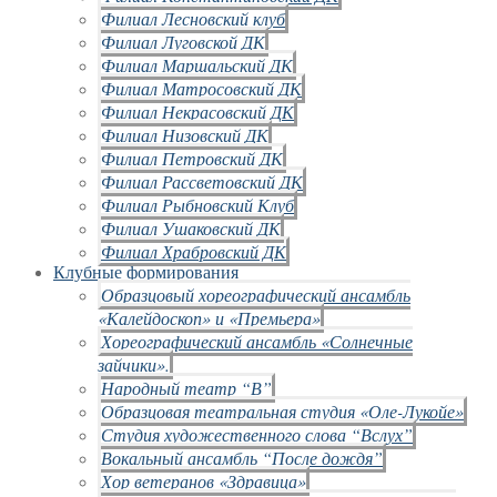
Филиал Лесновский клуб
Филиал Луговской ДК
Филиал Маршальский ДК
Филиал Матросовский ДК
Филиал Некрасовский ДК
Филиал Низовский ДК
Филиал Петровский ДК
Филиал Рассветовский ДК
Филиал Рыбновский Клуб
Филиал Ушаковский ДК
Филиал Храбровский ДК
Клубные формирования
Образцовый хореографический ансамбль
«Калейдоскоп» и «Премьера»
Хореографический ансамбль «Солнечные
зайчики».
Народный театр “В”
Образцовая театральная студия «Оле-Лукойе»
Студия художественного слова “Вслух”
Вокальный ансамбль “После дождя”
Хор ветеранов «Здравица»