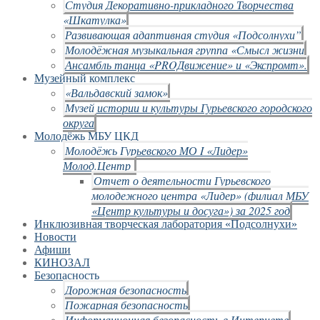
Студия Декоративно-прикладного Творчества
«Шкатулка»
Развивающая адаптивная студия «Подсолнухи”
Молодёжная музыкальная группа «Смысл жизни
Ансамбль танца «PROДвижение» и «Экспромт».
Музейный комплекс
«Вальдавский замок»
Музей истории и культуры Гурьевского городского
округа
Молодёжь МБУ ЦКД
Молодёжь Гурьевского МО I «Лидер»
Молод.Центр
Отчет о деятельности Гурьевского
молодежного центра «Лидер» (филиал МБУ
«Центр культуры и досуга») за 2025 год
Инклюзивная творческая лаборатория «Подсолнухи»
Новости
Афиши
КИНОЗАЛ
Безопасность
Дорожная безопасность
Пожарная безопасность
Информационная безопасность в Интернете