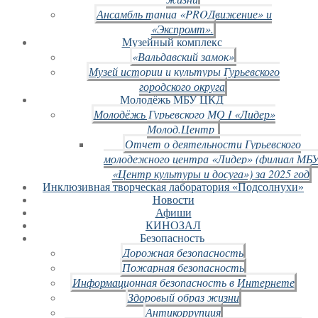
Ансамбль танца «PROДвижение» и
«Экспромт».
Музейный комплекс
«Вальдавский замок»
Музей истории и культуры Гурьевского
городского округа
Молодёжь МБУ ЦКД
Молодёжь Гурьевского МО I «Лидер»
Молод.Центр
Отчет о деятельности Гурьевского
молодежного центра «Лидер» (филиал МБ
«Центр культуры и досуга») за 2025 год
Инклюзивная творческая лаборатория «Подсолнухи»
Новости
Афиши
КИНОЗАЛ
Безопасность
Дорожная безопасность
Пожарная безопасность
Информационная безопасность в Интернете
Здоровый образ жизни
Антикоррупция