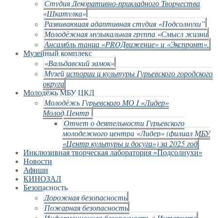
Студия Декоративно-прикладного Творчества
«Шкатулка»
Развивающая адаптивная студия «Подсолнухи”
Молодёжная музыкальная группа «Смысл жизни
Ансамбль танца «PROДвижение» и «Экспромт».
Музейный комплекс
«Вальдавский замок»
Музей истории и культуры Гурьевского городского
округа
Молодёжь МБУ ЦКД
Молодёжь Гурьевского МО I «Лидер»
Молод.Центр
Отчет о деятельности Гурьевского
молодежного центра «Лидер» (филиал МБУ
«Центр культуры и досуга») за 2025 год
Инклюзивная творческая лаборатория «Подсолнухи»
Новости
Афиши
КИНОЗАЛ
Безопасность
Дорожная безопасность
Пожарная безопасность
Информационная безопасность в Интернете