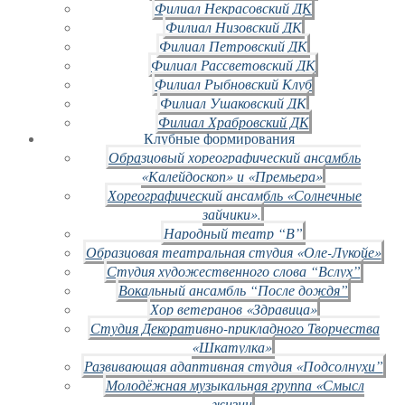
Филиал Некрасовский ДК
Филиал Низовский ДК
Филиал Петровский ДК
Филиал Рассветовский ДК
Филиал Рыбновский Клуб
Филиал Ушаковский ДК
Филиал Храбровский ДК
Клубные формирования
Образцовый хореографический ансамбль
«Калейдоскоп» и «Премьера»
Хореографический ансамбль «Солнечные
зайчики».
Народный театр “В”
Образцовая театральная студия «Оле-Лукойе»
Студия художественного слова “Вслух”
Вокальный ансамбль “После дождя”
Хор ветеранов «Здравица»
Студия Декоративно-прикладного Творчества
«Шкатулка»
Развивающая адаптивная студия «Подсолнухи”
Молодёжная музыкальная группа «Смысл
жизни