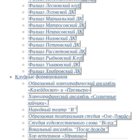
Филиал Лесновский клуб
Филиал Луговской ДК
Филиал Маршальский ДК
Филиал Матросовский ДК
Филиал Некрасовский ДК
Филиал Низовский ДК
Филиал Петровский ДК
Филиал Рассветовский ДК
Филиал Рыбновский Клуб
Филиал Ушаковский ДК
Филиал Храбровский ДК
Клубные формирования
Образцовый хореографический ансамбль
«Калейдоскоп» и «Премьера»
Хореографический ансамбль «Солнечные
зайчики».
Народный театр “В”
Образцовая театральная студия «Оле-Лукойе»
Студия художественного слова “Вслух”
Вокальный ансамбль “После дождя”
Хор ветеранов «Здравица»