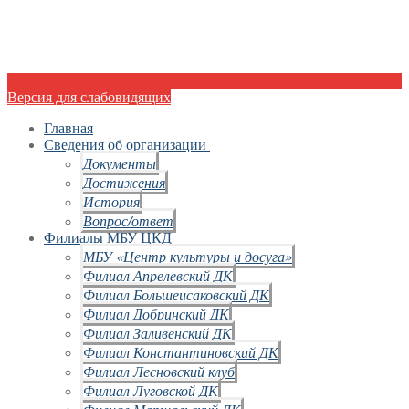
Версия для слабовидящих
Главная
Сведения об организации
Документы
Достижения
История
Вопрос/ответ
Филиалы МБУ ЦКД
МБУ «Центр культуры и досуга»
Филиал Апрелевский ДК
Филиал Большеисаковский ДК
Филиал Добринский ДК
Филиал Заливенский ДК
Филиал Константиновский ДК
Филиал Лесновский клуб
Филиал Луговской ДК