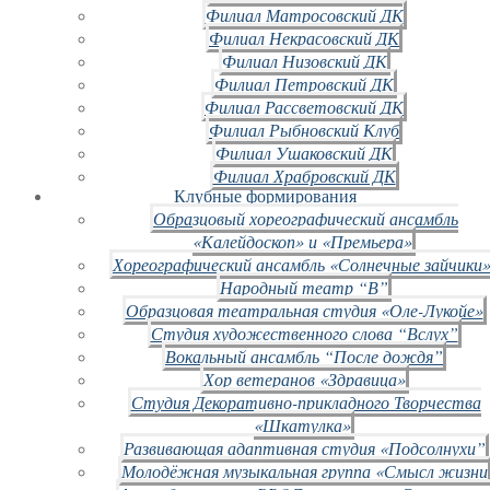
Филиал Матросовский ДК
Филиал Некрасовский ДК
Филиал Низовский ДК
Филиал Петровский ДК
Филиал Рассветовский ДК
Филиал Рыбновский Клуб
Филиал Ушаковский ДК
Филиал Храбровский ДК
Клубные формирования
Образцовый хореографический ансамбль
«Калейдоскоп» и «Премьера»
Хореографический ансамбль «Солнечные зайчики»
Народный театр “В”
Образцовая театральная студия «Оле-Лукойе»
Студия художественного слова “Вслух”
Вокальный ансамбль “После дождя”
Хор ветеранов «Здравица»
Студия Декоративно-прикладного Творчества
«Шкатулка»
Развивающая адаптивная студия «Подсолнухи”
Молодёжная музыкальная группа «Смысл жизни