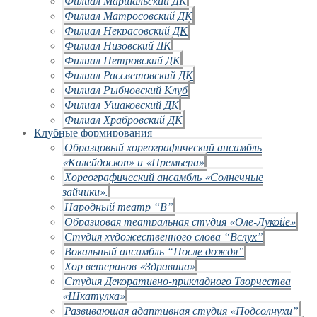
Филиал Маршальский ДК
Филиал Матросовский ДК
Филиал Некрасовский ДК
Филиал Низовский ДК
Филиал Петровский ДК
Филиал Рассветовский ДК
Филиал Рыбновский Клуб
Филиал Ушаковский ДК
Филиал Храбровский ДК
Клубные формирования
Образцовый хореографический ансамбль
«Калейдоскоп» и «Премьера»
Хореографический ансамбль «Солнечные
зайчики».
Народный театр “В”
Образцовая театральная студия «Оле-Лукойе»
Студия художественного слова “Вслух”
Вокальный ансамбль “После дождя”
Хор ветеранов «Здравица»
Студия Декоративно-прикладного Творчества
«Шкатулка»
Развивающая адаптивная студия «Подсолнухи”