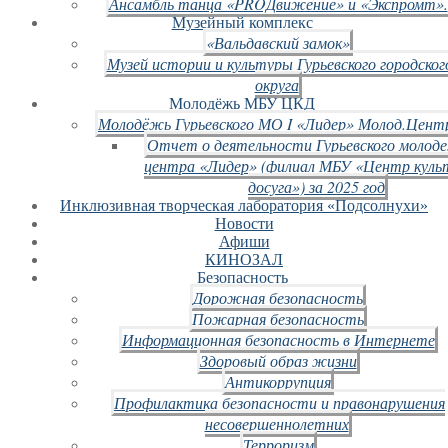
Ансамбль танца «PROДвижение» и «Экспромт».
Музейный комплекс
«Вальдавский замок»
Музей истории и культуры Гурьевского городског
округа
Молодёжь МБУ ЦКД
Молодёжь Гурьевского МО I «Лидер» Молод.Цент
Отчет о деятельности Гурьевского молод
центра «Лидер» (филиал МБУ «Центр куль
досуга») за 2025 год
Инклюзивная творческая лаборатория «Подсолнухи»
Новости
Афиши
КИНОЗАЛ
Безопасность
Дорожная безопасность
Пожарная безопасность
Информационная безопасность в Интернете
Здоровый образ жизни
Антикоррупция
Профилактика безопасности и правонарушения
несовершеннолетних
Терроризм