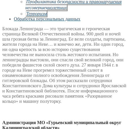
Профилактика безопасности и правонарушения
несовершеннолетних
Терроризм
Обработка персональных данных
Блокада Ленинграда — это трагическая и героическая
страница Великой Отечественной войны. 900 дней и ночей
шла грозная битва за Ленинград. Ее вели солдаты, партизаны,
жители города на Неве… и конечно же, дети. Ни один город,
ни одна крепость за всю историю существования
человечества не выносила столь жестокого испытания. Но
ленинградцы выстояли, они спасли свой великий город, они
победили фашистов силой своего духа. 27 января 1944 г. в
городе на Неве прогремел торжественный салют в
ознаменование полного освобождения Ленинграда от
гитлеровской блокады. Об этом рассказали сотрудники
Константиновского Дома культуры и сотрудники Ярославской
и Константиновской библиотек. После информационного
часа ребята красками рисовали памятник «Разорванное
кольцо» и машину полуторку.
Администрация МО «Гурьевский муниципальный округ
Калининградской области»