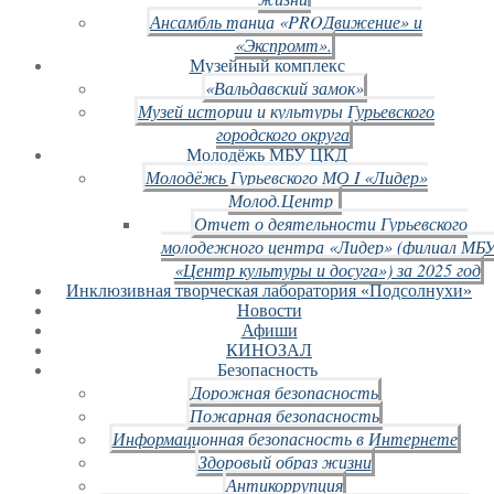
Ансамбль танца «PROДвижение» и
«Экспромт».
Музейный комплекс
«Вальдавский замок»
Музей истории и культуры Гурьевского
городского округа
Молодёжь МБУ ЦКД
Молодёжь Гурьевского МО I «Лидер»
Молод.Центр
Отчет о деятельности Гурьевского
молодежного центра «Лидер» (филиал МБ
«Центр культуры и досуга») за 2025 год
Инклюзивная творческая лаборатория «Подсолнухи»
Новости
Афиши
КИНОЗАЛ
Безопасность
Дорожная безопасность
Пожарная безопасность
Информационная безопасность в Интернете
Здоровый образ жизни
Антикоррупция