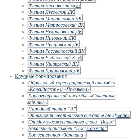
Филиал Лесновский клуб
Филиал Луговской ДК
Филиал Маршальский ДК
Филиал Матросовский ДК
Филиал Некрасовский ДК
Филиал Низовский ДК
Филиал Петровский ДК
Филиал Рассветовский ДК
Филиал Рыбновский Клуб
Филиал Ушаковский ДК
Филиал Храбровский ДК
Клубные формирования
Образцовый хореографический ансамбль
«Калейдоскоп» и «Премьера»
Хореографический ансамбль «Солнечные
зайчики».
Народный театр “В”
Образцовая театральная студия «Оле-Лукойе»
Студия художественного слова “Вслух”
Вокальный ансамбль “После дождя”
Хор ветеранов «Здравица»