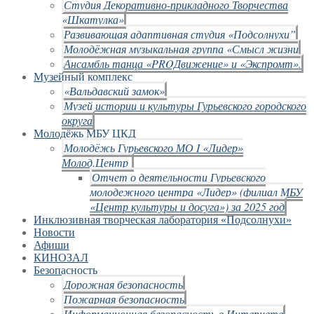
Студия Декоративно-прикладного Творчества
«Шкатулка»
Развивающая адаптивная студия «Подсолнухи”
Молодёжная музыкальная группа «Смысл жизни
Ансамбль танца «PROДвижение» и «Экспромт».
Музейный комплекс
«Вальдавский замок»
Музей истории и культуры Гурьевского городского
округа
Молодёжь МБУ ЦКД
Молодёжь Гурьевского МО I «Лидер»
Молод.Центр
Отчет о деятельности Гурьевского
молодежного центра «Лидер» (филиал МБУ
«Центр культуры и досуга») за 2025 год
Инклюзивная творческая лаборатория «Подсолнухи»
Новости
Афиши
КИНОЗАЛ
Безопасность
Дорожная безопасность
Пожарная безопасность
Информационная безопасность в Интернете