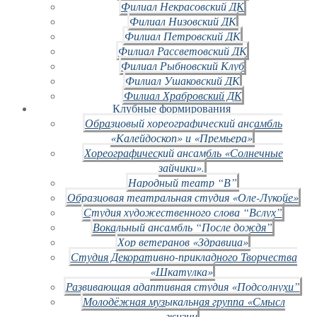
Филиал Некрасовский ДК
Филиал Низовский ДК
Филиал Петровский ДК
Филиал Рассветовский ДК
Филиал Рыбновский Клуб
Филиал Ушаковский ДК
Филиал Храбровский ДК
Клубные формирования
Образцовый хореографический ансамбль
«Калейдоскоп» и «Премьера»
Хореографический ансамбль «Солнечные
зайчики».
Народный театр “В”
Образцовая театральная студия «Оле-Лукойе»
Студия художественного слова “Вслух”
Вокальный ансамбль “После дождя”
Хор ветеранов «Здравица»
Студия Декоративно-прикладного Творчества
«Шкатулка»
Развивающая адаптивная студия «Подсолнухи”
Молодёжная музыкальная группа «Смысл
жизни